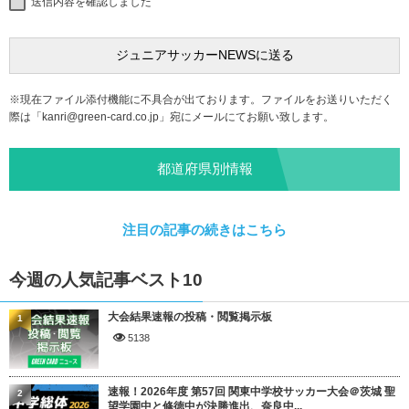
送信内容を確認しました
※現在ファイル添付機能に不具合が出ております。ファイルをお送りいただく
際は「
kanri@green-card.co.jp
」宛にメールにてお願い致します。
都道府県別情報
注目の記事の続きはこちら
今週の人気記事ベスト10
大会結果速報の投稿・閲覧掲示板
1
5138
速報！2026年度 第57回 関東中学校サッカー大会＠茨城 聖
2
望学園中と修徳中が決勝進出、奈良中...