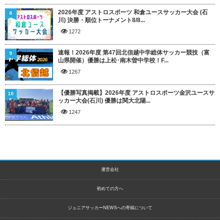
2026年度 アストロスポーツ 和倉ユースサッカー大会 (石
8
川) 決勝・順位トーナメント8/8...
1272
速報！2026年度 第47回北信越中学総体サッカー競技（富
9
山県開催）優勝は上松･南木曽中学校！F...
1267
【優勝写真掲載】2026年度 アストロスポーツ金沢ユースサ
10
ッカー大会(石川) 優勝は関大北陽...
1247
運営会社
初めての方へ
ジュニアサッカーNEWSへの寄稿について