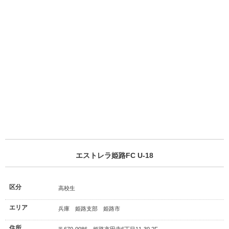
エストレラ姫路FC U-18
区分
高校生
エリア
兵庫 姫路支部 姫路市
住所
〒670-0086 姫路市田寺6丁目11-30 2F