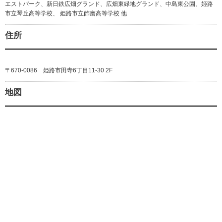
エストパーク、新日鉄広畑グランド、広畑東緑地グランド、中島東公園、姫路
市立琴丘高等学校、 姫路市立飾磨高等学校 他
住所
〒670-0086 姫路市田寺6丁目11-30 2F
地図