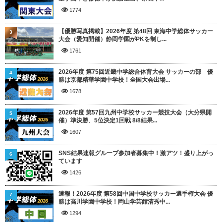
1774
【優勝写真掲載】2026年度 第48回 東海中学総体サッカー
3
大会（愛知開催）静岡学園がPKを制し...
1761
2026年度 第75回近畿中学総合体育大会 サッカーの部 優
4
勝は京都精華学園中学校！全国大会出場...
1678
2026年度 第57回九州中学校サッカー競技大会（大分県開
5
催）準決勝、5位決定1回戦 8/8結果...
1607
SNS結果速報グループ参加者募集中！激アツ！盛り上がっ
6
ています
1426
速報！2026年度 第58回中国中学校サッカー選手権大会 優
7
勝は高川学園中学校！岡山学芸館清秀中...
1294