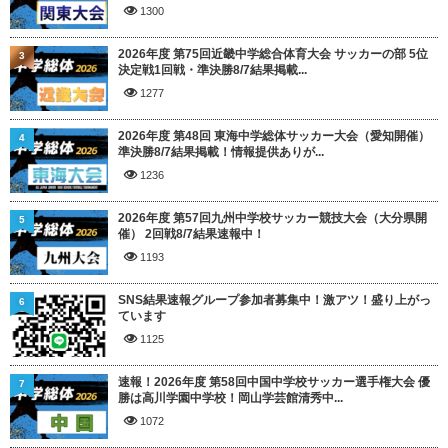
1300
2026年度 第75回近畿中学総合体育大会 サッカーの部 5位
3
決定戦1回戦・準決勝8/7結果掲載...
1277
2026年度 第48回 東海中学総体サッカー大会（愛知開催）
4
準決勝8/7結果掲載！情報提供ありが...
1236
2026年度 第57回九州中学校サッカー競技大会（大分県開
5
催） 2回戦8/7結果速報中！
1193
SNS結果速報グループ参加者募集中！激アツ！盛り上がっ
6
ています
1125
速報！2026年度 第58回中国中学校サッカー選手権大会 優
7
勝は高川学園中学校！岡山学芸館清秀中...
1072