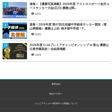
速報！【優勝写真掲載】2026年度 アストロスポーツ金沢ユ
8
ースサッカー大会(石川) 優勝は関...
1031
速報！2026年度 第47回北信越中学総体サッカー競技（富
9
山県開催）優勝は上松･南木曽中学校！F...
1020
2026年度 U-16プレミアチャンピオンシップ in 富山 優勝は
10
日章学園高校！全結果掲載
1019
運営会社
初めての方へ
ジュニアサッカーNEWSへの寄稿について