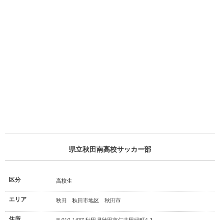
県立秋田南高校サッカー部
区分
高校生
エリア
秋田 秋田市地区 秋田市
住所
〒010-1437 秋田県秋田市仁井田緑町4-1