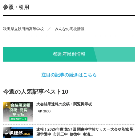
参照・引用
秋田県立秋田南高等学校
／
みんなの高校情報
都道府県別情報
注目の記事の続きはこちら
今週の人気記事ベスト10
大会結果速報の投稿・閲覧掲示板
1
3630
速報！2026年度 第57回 関東中学校サッカー大会＠茨城 聖
2
望学園中･市川三中･修徳中･南浦...