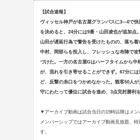
【試合速報】
ヴィッセル神戸が名古屋グランパスに3―0で快
を決めると、24分には9番・山田凌也が追加点
山田が遅延行為で警告を受けたものの、落ち着
中村、岡部らを投入し、フレッシュな布陣で攻
づけた。一方の名古屋Gはハーフタイムから中
が、流れを引き寄せることができず。67分に
ど、反撃の糸口をつかめなかった。観客50人が
守にわたって優位に試合を進め、3点完封勝利
▼アーカイブ動画は試合当日の19時以降はメ
メンバーシップではアーカイブ動画見放題、特
す。