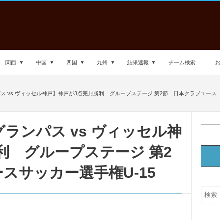
関西
中国
四国
九州
結果速報
チーム検索
 vs ヴィッセル神戸】神戸が3点完封勝利 グループステージ 第2節 日本クラブユース..
ランパス vs ヴィッセル神
利 グループステージ 第2
スサッカー選手権U-15