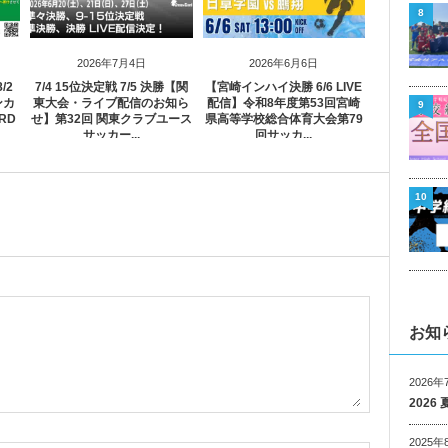
8
2026年7月4日
2026年6月6日
/2
7/4 15位決定戦 7/5 決勝【関
【宮崎インハイ決勝 6/6 LIVE
ンカ
東大会・ライブ配信のお知ら
配信】令和8年度第53回宮崎
9
RD
せ】第32回 関東クラブユース
県高等学校総合体育大会第79
サッカー...
回サッカ...
10
お知
2026年
202
2025年