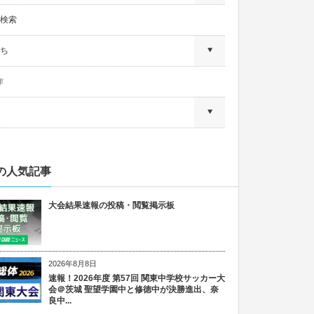
検索
ち
作
の人気記事
大会結果速報の投稿・閲覧掲示板
2026年8月8日
速報！2026年度 第57回 関東中学校サッカー大
会＠茨城 聖望学園中と修徳中が決勝進出、奈
良中...