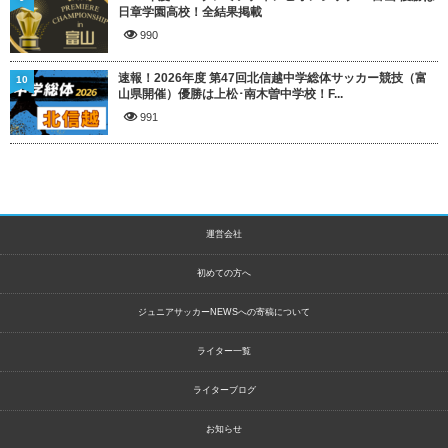
日章学園高校！全結果掲載
990
速報！2026年度 第47回北信越中学総体サッカー競技（富
10
山県開催）優勝は上松･南木曽中学校！F...
991
運営会社
初めての方へ
ジュニアサッカーNEWSへの寄稿について
ライター一覧
ライターブログ
お知らせ