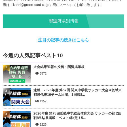
際は「
kanri@green-card.co.jp
」宛にメールにてお願い致します。
都道府県別情報
注目の記事の続きはこちら
今週の人気記事ベスト10
大会結果速報の投稿・閲覧掲示板
1
3572
速報！2026年度 第57回 関東中学校サッカー大会＠茨城 8
2
都県代表16チーム出場、1回戦8...
1257
2026年度 第75回近畿中学総合体育大会 サッカーの部 2回
3
戦8/6結果掲載！ベスト4決定！5...
1226