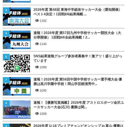
2026年度 第48回 東海中学総体サッカー大会（愛知開催）
4
ベスト4決定！1回戦8/6結果掲載 ...
1192
速報！2026年度 第57回九州中学校サッカー競技大会（大
5
分県開催） 1回戦8/6全結果掲載！2...
1140
SNS結果速報グループ参加者募集中！激アツ！盛り上がっ
6
ています
1099
速報！2026年度 第58回中国中学校サッカー選手権大会 優
7
勝は高川学園中学校！岡山学芸館清秀中...
1045
速報！【優勝写真掲載】2026年度 アストロスポーツ金沢ユ
8
ースサッカー大会(石川) 優勝は関...
1009
2026年度 U-16プレミアチャンピオンシップ in 富山 優勝は
9