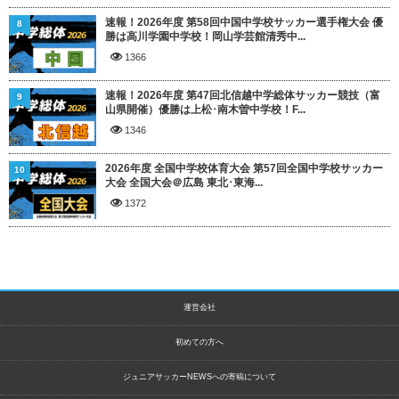
速報！2026年度 第58回中国中学校サッカー選手権大会 優
8
勝は高川学園中学校！岡山学芸館清秀中...
1366
速報！2026年度 第47回北信越中学総体サッカー競技（富
9
山県開催）優勝は上松･南木曽中学校！F...
1346
2026年度 全国中学校体育大会 第57回全国中学校サッカー
10
大会 全国大会＠広島 東北･東海...
1372
運営会社
初めての方へ
ジュニアサッカーNEWSへの寄稿について