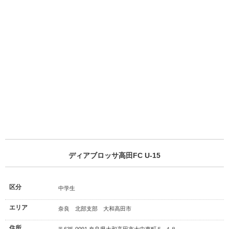
ディアブロッサ高田FC U-15
区分
中学生
エリア
奈良 北部支部 大和高田市
住所
〒635-0091 奈良県大和高田市大中東町５−４８