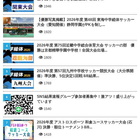
1946
【優勝写真掲載】2026年度 第48回 東海中学総体サッカー
3
大会（愛知開催）静岡学園がPKを制し...
1920
2026年度 第75回近畿中学総合体育大会 サッカーの部 優
4
勝は京都精華学園中学校！全国大会出場...
1809
2026年度 第57回九州中学校サッカー競技大会（大分県開
5
催）準決勝、5位決定1回戦 8/8結果...
1769
SNS結果速報グループ参加者募集中！激アツ！盛り上がっ
6
ています
1540
2026年度 アストロスポーツ 和倉ユースサッカー大会 (石
7
川) 決勝・順位トーナメント8/8...
1418