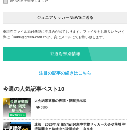
送信内容を確認しました
※現在ファイル添付機能に不具合が出ております。ファイルをお送りいただく
際は「
kanri@green-card.co.jp
」宛にメールにてお願い致します。
都道府県別情報
注目の記事の続きはこちら
今週の人気記事ベスト10
大会結果速報の投稿・閲覧掲示板
1
5590
速報！2026年度 第57回 関東中学校サッカー大会＠茨城 聖
2
望学園中と修徳中が決勝進出、奈良中...