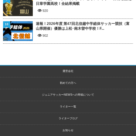
日章学園高校！全結果掲載
920
速報！2026年度 第47回北信越中学総体サッカー競技（富
10
山県開催）優勝は上松･南木曽中学校！F...
902
運営会社
初めての方へ
ジュニアサッカーNEWSへの寄稿について
ライター一覧
ライターブログ
お知らせ