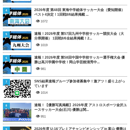
2026年度 第48回 東海中学総体サッカー大会（愛知開催）
4
ベスト4決定！1回戦8/6結果掲載 ...
1072
速報！2026年度 第57回九州中学校サッカー競技大会（大
5
分県開催） 1回戦8/6全結果掲載！2...
1019
速報！2026年度 第58回中国中学校サッカー選手権大会 優
6
勝は高川学園中学校！岡山学芸館清秀中...
981
SNS結果速報グループ参加者募集中！激アツ！盛り上がっ
7
ています
1014
速報！【優勝写真掲載】2026年度 アストロスポーツ金沢ユ
8
ースサッカー大会(石川) 優勝は関...
951
2026年度 U-16プレミアチャンピオンシップ in 富山 優勝は
9