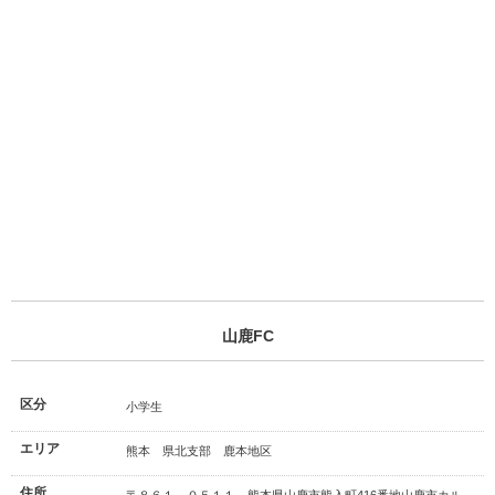
山鹿FC
区分
小学生
エリア
熊本 県北支部 鹿本地区
住所
〒８６１－０５１１ 熊本県山鹿市熊入町416番地山鹿市カル