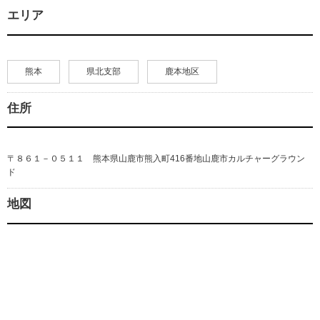
エリア
熊本
県北支部
鹿本地区
住所
〒８６１－０５１１ 熊本県山鹿市熊入町416番地山鹿市カルチャーグラウン
ド
地図