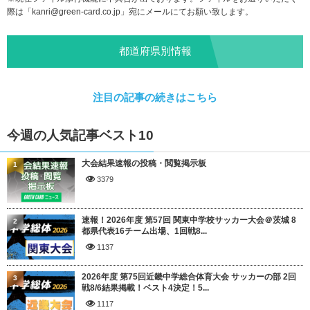
際は「
kanri@green-card.co.jp
」宛にメールにてお願い致します。
都道府県別情報
注目の記事の続きはこちら
今週の人気記事ベスト10
大会結果速報の投稿・閲覧掲示板
1
3379
速報！2026年度 第57回 関東中学校サッカー大会＠茨城 8
2
都県代表16チーム出場、1回戦8...
1137
2026年度 第75回近畿中学総合体育大会 サッカーの部 2回
3
戦8/6結果掲載！ベスト4決定！5...
1117