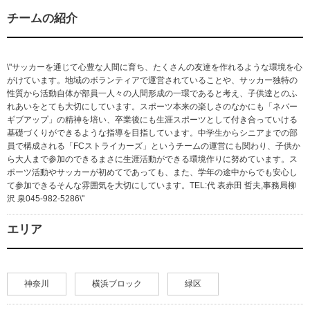
チームの紹介
\"サッカーを通じて心豊な人間に育ち、たくさんの友達を作れるような環境を心
がけています。地域のボランティアで運営されていることや、サッカー独特の
性質から活動自体が部員一人々の人間形成の一環であると考え、子供達とのふ
れあいをとても大切にしています。スポーツ本来の楽しさのなかにも「ネバー
ギブアップ」の精神を培い、卒業後にも生涯スポーツとして付き合っていける
基礎づくりができるような指導を目指しています。中学生からシニアまでの部
員で構成される「FCストライカーズ」というチームの運営にも関わり、子供か
ら大人まで参加のできるまさに生涯活動ができる環境作りに努めています。ス
ポーツ活動やサッカーが初めてであっても、また、学年の途中からでも安心し
て参加できるそんな雰囲気を大切にしています。TEL:代 表赤田 哲夫,事務局柳
沢 泉045-982-5286\"
エリア
神奈川
横浜ブロック
緑区