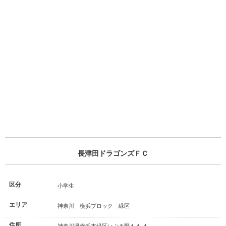
長津田ドラゴンズＦＣ
区分
小学生
エリア
神奈川 横浜ブロック 緑区
住所
神奈川県横浜市緑区いぶき野１４-１