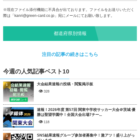
※現在ファイル添付機能に不具合が出ております。ファイルをお送りいただく
際は「
kanri@green-card.co.jp
」宛にメールにてお願い致します。
都道府県別情報
注目の記事の続きはこちら
今週の人気記事ベスト10
大会結果速報の投稿・閲覧掲示板
1
328
速報！2026年度 第57回 関東中学校サッカー大会＠茨城 優
2
勝は聖望学園中！全国大会出場7チー...
118
SNS結果速報グループ参加者募集中！激アツ！盛り上がっ
3