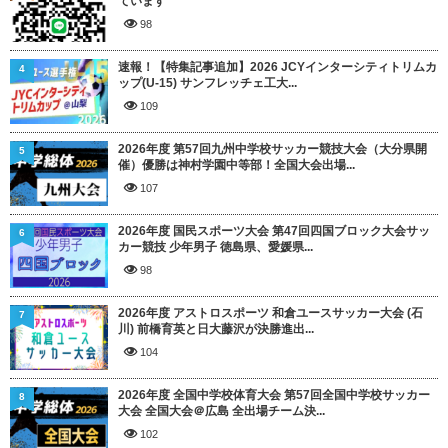
ています
98
速報！【特集記事追加】2026 JCYインターシティトリムカ
4
ップ(U-15) サンフレッチェ工大...
109
2026年度 第57回九州中学校サッカー競技大会（大分県開
5
催）優勝は神村学園中等部！全国大会出場...
107
2026年度 国民スポーツ大会 第47回四国ブロック大会サッ
6
カー競技 少年男子 徳島県、愛媛県...
98
2026年度 アストロスポーツ 和倉ユースサッカー大会 (石
7
川) 前橋育英と日大藤沢が決勝進出...
104
2026年度 全国中学校体育大会 第57回全国中学校サッカー
8
大会 全国大会＠広島 全出場チーム決...
102