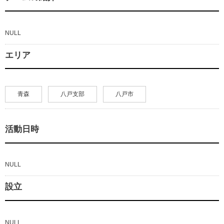
NULL
エリア
青森
八戸支部
八戸市
活動日時
NULL
設立
NULL