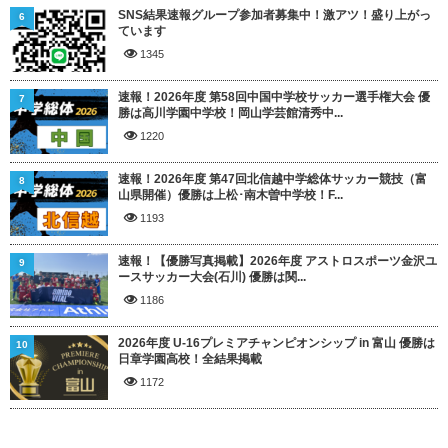
SNS結果速報グループ参加者募集中！激アツ！盛り上がっ
6
ています
1345
速報！2026年度 第58回中国中学校サッカー選手権大会 優
7
勝は高川学園中学校！岡山学芸館清秀中...
1220
速報！2026年度 第47回北信越中学総体サッカー競技（富
8
山県開催）優勝は上松･南木曽中学校！F...
1193
速報！【優勝写真掲載】2026年度 アストロスポーツ金沢ユ
9
ースサッカー大会(石川) 優勝は関...
1186
2026年度 U-16プレミアチャンピオンシップ in 富山 優勝は
10
日章学園高校！全結果掲載
1172