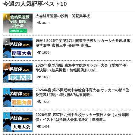
今週の人気記事ベスト10
大会結果速報の投稿・閲覧掲示板
1
4616
速報！2026年度 第57回 関東中学校サッカー大会＠茨城 聖
2
望学園中･市川三中･修徳中･南浦...
1638
2026年度 第48回 東海中学総体サッカー大会（愛知開催）
3
準決勝8/7結果掲載！情報提供ありが...
1608
2026年度 第75回近畿中学総合体育大会 サッカーの部 5位
4
決定戦1回戦・準決勝8/7結果掲載...
1564
2026年度 第57回九州中学校サッカー競技大会（大分県開
5
催）ベスト4は全国大会出場決定！準決勝...
1493