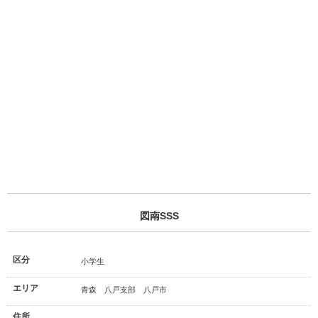
図南SSS
区分
小学生
エリア
青森 八戸支部 八戸市
住所