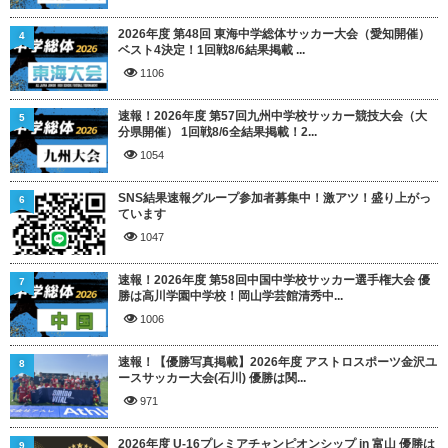
2026年度 第48回 東海中学総体サッカー大会（愛知開催）
4
ベスト4決定！1回戦8/6結果掲載 ...
1106
速報！2026年度 第57回九州中学校サッカー競技大会（大
5
分県開催） 1回戦8/6全結果掲載！2...
1054
SNS結果速報グループ参加者募集中！激アツ！盛り上がっ
6
ています
1047
速報！2026年度 第58回中国中学校サッカー選手権大会 優
7
勝は高川学園中学校！岡山学芸館清秀中...
1006
速報！【優勝写真掲載】2026年度 アストロスポーツ金沢ユ
8
ースサッカー大会(石川) 優勝は関...
971
2026年度 U-16プレミアチャンピオンシップ in 富山 優勝は
9