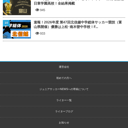
日章学園高校！全結果掲載
945
速報！2026年度 第47回北信越中学総体サッカー競技（富
10
山県開催）優勝は上松･南木曽中学校！F...
933
運営会社
初めての方へ
ジュニアサッカーNEWSへの寄稿について
ライター一覧
ライターブログ
お知らせ