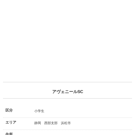
アヴェニールSC
区分
小学生
エリア
静岡 西部支部 浜松市
住所