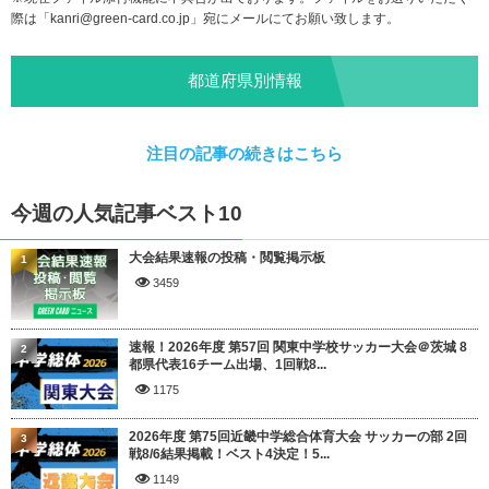
際は「
kanri@green-card.co.jp
」宛にメールにてお願い致します。
都道府県別情報
注目の記事の続きはこちら
今週の人気記事ベスト10
大会結果速報の投稿・閲覧掲示板
1
3459
速報！2026年度 第57回 関東中学校サッカー大会＠茨城 8
2
都県代表16チーム出場、1回戦8...
1175
2026年度 第75回近畿中学総合体育大会 サッカーの部 2回
3
戦8/6結果掲載！ベスト4決定！5...
1149