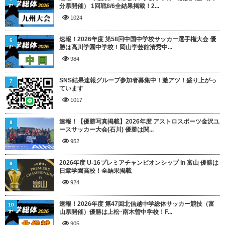
分県開催） 1回戦8/6全結果掲載！2...
1024
速報！2026年度 第58回中国中学校サッカー選手権大会 優
6
勝は高川学園中学校！岡山学芸館清秀中...
984
SNS結果速報グループ参加者募集中！激アツ！盛り上がっ
7
ています
1017
速報！【優勝写真掲載】2026年度 アストロスポーツ金沢ユ
8
ースサッカー大会(石川) 優勝は関...
952
2026年度 U-16プレミアチャンピオンシップ in 富山 優勝は
9
日章学園高校！全結果掲載
924
速報！2026年度 第47回北信越中学総体サッカー競技（富
10
山県開催）優勝は上松･南木曽中学校！F...
905