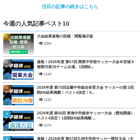
注目の記事の続きはこちら
今週の人気記事ベスト10
大会結果速報の投稿・閲覧掲示板
1
3394
速報！2026年度 第57回 関東中学校サッカー大会＠茨城 8
2
都県代表16チーム出場、1回戦8...
1143
2026年度 第75回近畿中学総合体育大会 サッカーの部 2回
3
戦8/6結果掲載！ベスト4決定！5...
1122
2026年度 第48回 東海中学総体サッカー大会（愛知開催）
4
ベスト4決定！1回戦8/6結果掲載 ...
1074
速報！2026年度 第57回九州中学校サッカー競技大会（大
5