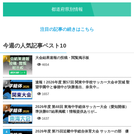
都道府県別情報
注目の記事の続きはこちら
今週の人気記事ベスト10
大会結果速報の投稿・閲覧掲示板
1
4654
速報！2026年度 第57回 関東中学校サッカー大会＠茨城 聖
2
望学園中と修徳中が決勝進出、奈良中...
1657
2026年度 第48回 東海中学総体サッカー大会（愛知開催）
3
準決勝8/7結果掲載！情報提供ありが...
1637
2026年度 第75回近畿中学総合体育大会 サッカーの部 優
4