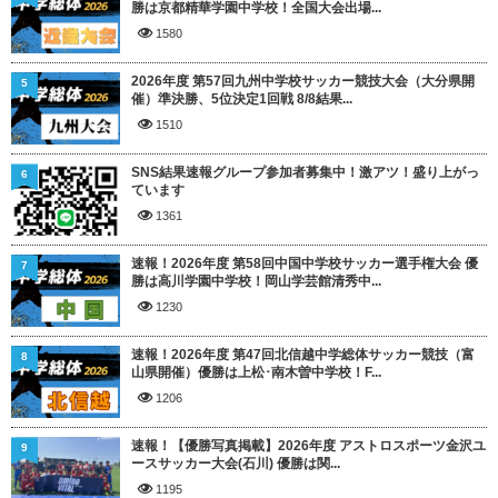
勝は京都精華学園中学校！全国大会出場...
1580
2026年度 第57回九州中学校サッカー競技大会（大分県開
5
催）準決勝、5位決定1回戦 8/8結果...
1510
SNS結果速報グループ参加者募集中！激アツ！盛り上がっ
6
ています
1361
速報！2026年度 第58回中国中学校サッカー選手権大会 優
7
勝は高川学園中学校！岡山学芸館清秀中...
1230
速報！2026年度 第47回北信越中学総体サッカー競技（富
8
山県開催）優勝は上松･南木曽中学校！F...
1206
速報！【優勝写真掲載】2026年度 アストロスポーツ金沢ユ
9
ースサッカー大会(石川) 優勝は関...
1195