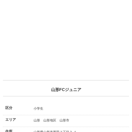
山形FCジュニア
区分
小学生
エリア
山形 山形地区 山形市
住所
山形県山形市西田３丁目２-１