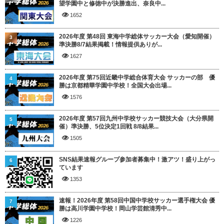
望学園中と修徳中が決勝進出、奈良中...
1652
2026年度 第48回 東海中学総体サッカー大会（愛知開催）
3
準決勝8/7結果掲載！情報提供ありが...
1627
2026年度 第75回近畿中学総合体育大会 サッカーの部 優
4
勝は京都精華学園中学校！全国大会出場...
1576
2026年度 第57回九州中学校サッカー競技大会（大分県開
5
催）準決勝、5位決定1回戦 8/8結果...
1505
SNS結果速報グループ参加者募集中！激アツ！盛り上がっ
6
ています
1353
速報！2026年度 第58回中国中学校サッカー選手権大会 優
7
勝は高川学園中学校！岡山学芸館清秀中...
1226