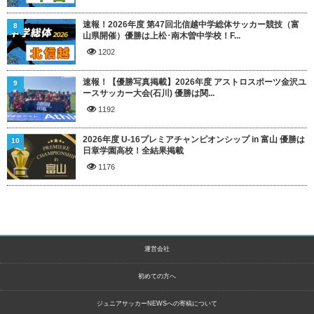
速報！2026年度 第47回北信越中学総体サッカー競技（富
8
山県開催）優勝は上松･南木曽中学校！F...
1202
速報！【優勝写真掲載】2026年度 アストロスポーツ金沢ユ
9
ースサッカー大会(石川) 優勝は関...
1192
2026年度 U-16プレミアチャンピオンシップ in 富山 優勝は
10
日章学園高校！全結果掲載
1176
運営会社
初めての方へ
ジュニアサッカーNEWSへの寄稿について