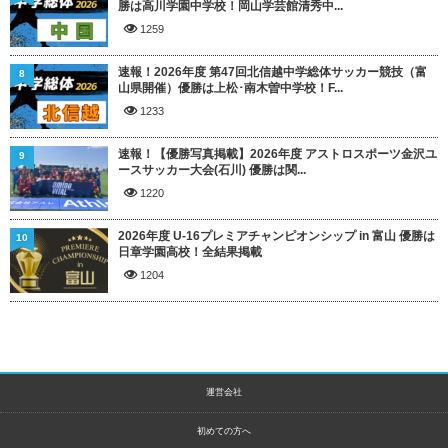
勝は高川学園中学校！岡山学芸館清秀中...
1259
速報！2026年度 第47回北信越中学総体サッカー競技（富
8
山県開催）優勝は上松･南木曽中学校！F...
1233
速報！【優勝写真掲載】2026年度 アストロスポーツ金沢ユ
9
ースサッカー大会(石川) 優勝は関...
1220
2026年度 U-16プレミアチャンピオンシップ in 富山 優勝は
10
日章学園高校！全結果掲載
1204
運営会社
初めての方へ