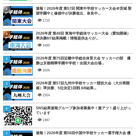
速報！2026年度 第57回 関東中学校サッカー大会＠茨城 聖
2
望学園中と修徳中が決勝進出、奈良中...
1710
2026年度 第48回 東海中学総体サッカー大会（愛知開催）
3
準決勝8/7結果掲載！情報提供ありが...
1690
2026年度 第75回近畿中学総合体育大会 サッカーの部 優
4
勝は京都精華学園中学校！全国大会出場...
1626
2026年度 第57回九州中学校サッカー競技大会（大分県開
5
催）準決勝、5位決定1回戦 8/8結果...
1554
SNS結果速報グループ参加者募集中！激アツ！盛り上がっ
6
ています
1387
速報！2026年度 第58回中国中学校サッカー選手権大会 優
7