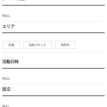
NULL
エリア
宮城
仙南ブロック
角田市
活動日時
NULL
設立
NULL