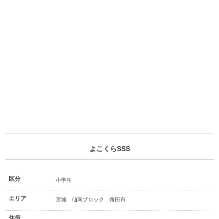
よこくらSSS
区分
小学生
エリア
宮城 仙南ブロック 角田市
住所