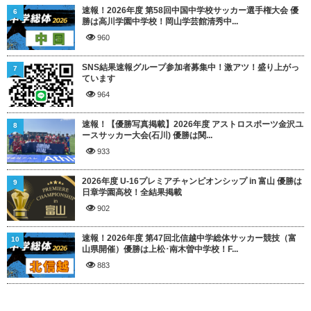
速報！2026年度 第58回中国中学校サッカー選手権大会 優
6
勝は高川学園中学校！岡山学芸館清秀中...
960
SNS結果速報グループ参加者募集中！激アツ！盛り上がっ
7
ています
964
速報！【優勝写真掲載】2026年度 アストロスポーツ金沢ユ
8
ースサッカー大会(石川) 優勝は関...
933
2026年度 U-16プレミアチャンピオンシップ in 富山 優勝は
9
日章学園高校！全結果掲載
902
速報！2026年度 第47回北信越中学総体サッカー競技（富
10
山県開催）優勝は上松･南木曽中学校！F...
883