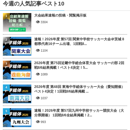
今週の人気記事ベスト10
大会結果速報の投稿・閲覧掲示板
1
3304
速報！2026年度 第57回 関東中学校サッカー大会＠茨城 8
2
都県代表16チーム出場、1回戦8...
1104
2026年度 第75回近畿中学総合体育大会 サッカーの部 2回
3
戦8/6結果掲載！ベスト4決定！5...
1089
2026年度 第48回 東海中学総体サッカー大会（愛知開催）
4
ベスト4決定！1回戦8/6結果掲載 ...
1037
速報！2026年度 第57回九州中学校サッカー競技大会（大
5
分県開催） 1回戦8/6全結果掲載！2...
993