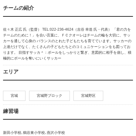
チームの紹介
佐々木 正広 氏（監督） TEL:022-236-4624（吉谷 幸造 氏・代表） 「君の力を
チームのために！」を合い言葉に、ＦＣクオーレはチームの輪を大切に、サッ
カーを通して心身の バランスのとれた子どもたちを育てています。サッカーの
上達だけでなく、たくさんの子どもたちとのコミュニケーションをも図ってお
ります。 目指すサッカ＾：ボールをしっかりと繋ぎ、意図的に相手を崩し、積
極的にボールを奪いにいくサッカー
エリア
宮城
宮城野ブロック
宮城野区
練習場
新田小学校､鶴谷東小学校､燕沢小学校