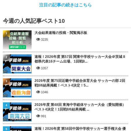
注目の記事の続きはこちら
今週の人気記事ベスト10
大会結果速報の投稿・閲覧掲示板
1
3235
速報！2026年度 第57回 関東中学校サッカー大会＠茨城 8
2
都県代表16チーム出場、1回戦8...
1057
2026年度 第75回近畿中学総合体育大会 サッカーの部 2回
3
戦8/6結果掲載！ベスト4決定！5...
1046
2026年度 第48回 東海中学総体サッカー大会（愛知開催）
4
ベスト4決定！1回戦8/6結果掲載 ...
991
速報！2026年度 第58回中国中学校サッカー選手権大会 優
5