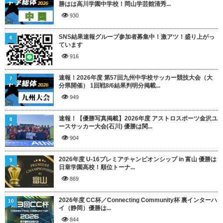
勝はは高川学園中学校！岡山学芸館清秀...
930
SNS結果速報グループ参加者募集中！激アツ！盛り上がっ
6
ています
916
速報！2026年度 第57回九州中学校サッカー競技大会（大
7
分県開催） 1回戦8/6結果判明分掲載...
949
速報！【優勝写真掲載】2026年度 アストロスポーツ金沢ユ
8
ースサッカー大会(石川) 優勝は関...
904
2026年度 U-16プレミアチャンピオンシップ in 富山 優勝は
9
日章学園高校！順位トーナ...
869
2026年度 CC杯／Connecting Community杯 裏インターハ
10
イ（静岡）優勝は...
844