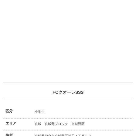
FCクオーレSSS
区分
小学生
エリア
宮城 宮城野ブロック 宮城野区
住所
宮城県仙台市宮城野区新田４丁目３０