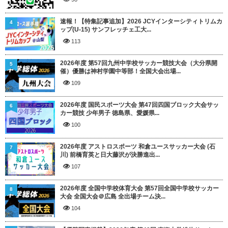
速報！【特集記事追加】2026 JCYインターシティトリムカ
4
ップ(U-15) サンフレッチェ工大...
113
2026年度 第57回九州中学校サッカー競技大会（大分県開
5
催）優勝は神村学園中等部！全国大会出場...
109
2026年度 国民スポーツ大会 第47回四国ブロック大会サッ
6
カー競技 少年男子 徳島県、愛媛県...
100
2026年度 アストロスポーツ 和倉ユースサッカー大会 (石
7
川) 前橋育英と日大藤沢が決勝進出...
107
2026年度 全国中学校体育大会 第57回全国中学校サッカー
8
大会 全国大会＠広島 全出場チーム決...
104