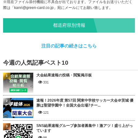
※現在ファイル添付機能に不具合が出ております。ファイルをお送りいただく
際は「
kanri@green-card.co.jp
」宛にメールにてお願い致します。
都道府県別情報
注目の記事の続きはこちら
今週の人気記事ベスト10
大会結果速報の投稿・閲覧掲示板
1
331
速報！2026年度 第57回 関東中学校サッカー大会＠茨城 優
2
勝は聖望学園中！全国大会出場7チー...
121
SNS結果速報グループ参加者募集中！激アツ！盛り上がっ
3
ています
98