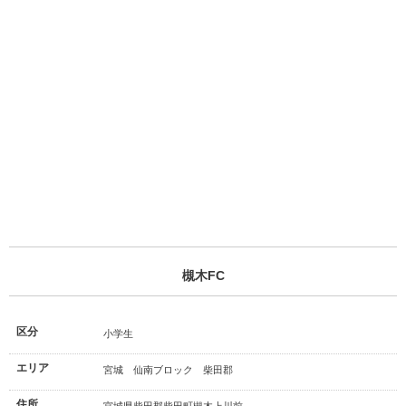
槻木FC
区分
小学生
エリア
宮城 仙南ブロック 柴田郡
住所
宮城県柴田郡柴田町槻木上川前