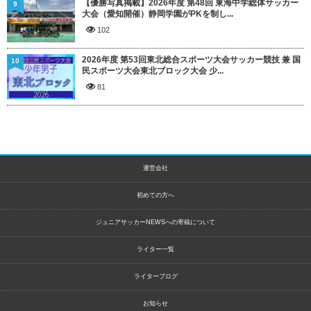
【優勝写真掲載】2026年度 第48回 東海中学総体サッカー
9
大会（愛知開催）静岡学園がPKを制し...
102
2026年度 第53回東北総合スポーツ大会サッカー競技 兼 国
10
民スポーツ大会東北ブロック大会 少...
81
運営会社
初めての方へ
ジュニアサッカーNEWSへの寄稿について
ライター一覧
ライターブログ
お知らせ