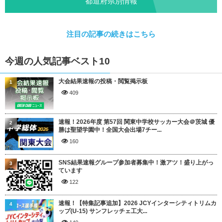
都道府県別情報
注目の記事の続きはこちら
今週の人気記事ベスト10
大会結果速報の投稿・閲覧掲示板
1
409
速報！2026年度 第57回 関東中学校サッカー大会＠茨城 優
2
勝は聖望学園中！全国大会出場7チー...
160
SNS結果速報グループ参加者募集中！激アツ！盛り上がっ
3
ています
122
速報！【特集記事追加】2026 JCYインターシティトリムカ
4
ップ(U-15) サンフレッチェ工大...