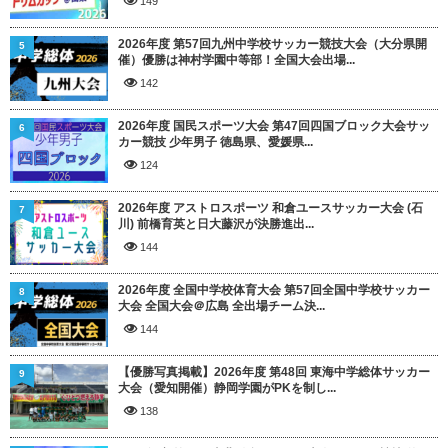
149
2026年度 第57回九州中学校サッカー競技大会（大分県開
5
催）優勝は神村学園中等部！全国大会出場...
142
2026年度 国民スポーツ大会 第47回四国ブロック大会サッ
6
カー競技 少年男子 徳島県、愛媛県...
124
2026年度 アストロスポーツ 和倉ユースサッカー大会 (石
7
川) 前橋育英と日大藤沢が決勝進出...
144
2026年度 全国中学校体育大会 第57回全国中学校サッカー
8
大会 全国大会＠広島 全出場チーム決...
144
【優勝写真掲載】2026年度 第48回 東海中学総体サッカー
9
大会（愛知開催）静岡学園がPKを制し...
138