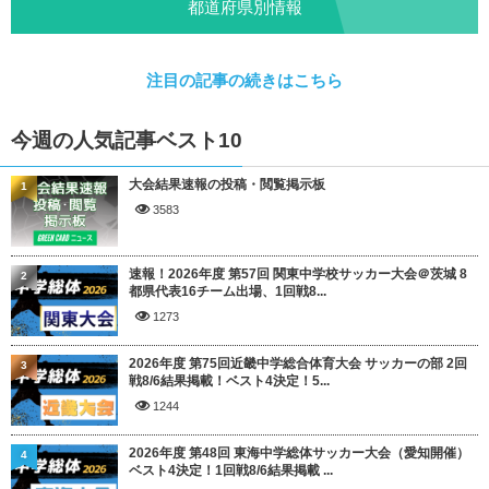
都道府県別情報
注目の記事の続きはこちら
今週の人気記事ベスト10
大会結果速報の投稿・閲覧掲示板
1
3583
速報！2026年度 第57回 関東中学校サッカー大会＠茨城 8
2
都県代表16チーム出場、1回戦8...
1273
2026年度 第75回近畿中学総合体育大会 サッカーの部 2回
3
戦8/6結果掲載！ベスト4決定！5...
1244
2026年度 第48回 東海中学総体サッカー大会（愛知開催）
4
ベスト4決定！1回戦8/6結果掲載 ...