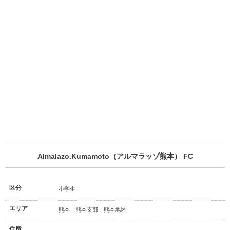
Almalazo.Kumamoto（アルマラッゾ熊本） FC
区分
小学生
エリア
熊本 熊本支部 熊本地区
住所