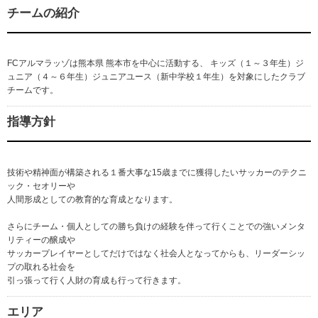
チームの紹介
FCアルマラッゾは熊本県 熊本市を中心に活動する、 キッズ（１～３年生）ジ
ュニア（４～６年生）ジュニアユース（新中学校１年生）を対象にしたクラブ
チームです。
指導方針
技術や精神面が構築される１番大事な15歳までに獲得したいサッカーのテクニ
ック・セオリーや
人間形成としての教育的な育成となります。
さらにチーム・個人としての勝ち負けの経験を伴って行くことでの強いメンタ
リティーの醸成や
サッカープレイヤーとしてだけではなく社会人となってからも、リーダーシッ
プの取れる社会を
引っ張って行く人財の育成も行って行きます。
エリア