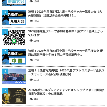
1207
速報！2026年度 第57回九州中学校サッカー競技大会（大
5
分県開催） 1回戦8/6全結果掲載！2...
1157
SNS結果速報グループ参加者募集中！激アツ！盛り上がっ
6
ています
1106
速報！2026年度 第58回中国中学校サッカー選手権大会 優
7
勝は高川学園中学校！岡山学芸館清秀中...
1052
速報！【優勝写真掲載】2026年度 アストロスポーツ金沢ユ
8
ースサッカー大会(石川) 優勝は関...
1013
2026年度 U-16プレミアチャンピオンシップ in 富山 優勝は
9
日章学園高校！全結果掲載
998