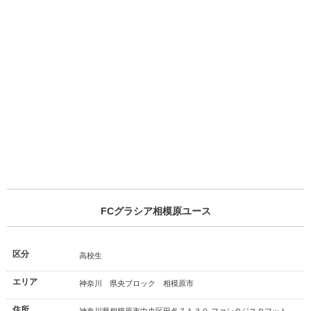
FCグラシア相模原ユース
区分
高校生
エリア
神奈川 県央ブロック 相模原市
住所
神奈川県相模原市中央区田名７１３０ ファンタジスタフット