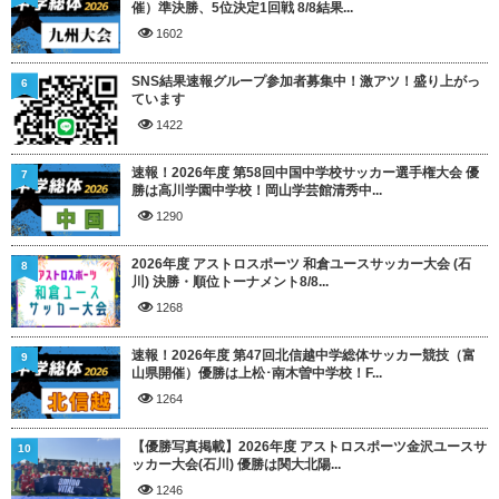
催）準決勝、5位決定1回戦 8/8結果...
1602
SNS結果速報グループ参加者募集中！激アツ！盛り上がっ
6
ています
1422
速報！2026年度 第58回中国中学校サッカー選手権大会 優
7
勝は高川学園中学校！岡山学芸館清秀中...
1290
2026年度 アストロスポーツ 和倉ユースサッカー大会 (石
8
川) 決勝・順位トーナメント8/8...
1268
速報！2026年度 第47回北信越中学総体サッカー競技（富
9
山県開催）優勝は上松･南木曽中学校！F...
1264
【優勝写真掲載】2026年度 アストロスポーツ金沢ユースサ
10
ッカー大会(石川) 優勝は関大北陽...
1246