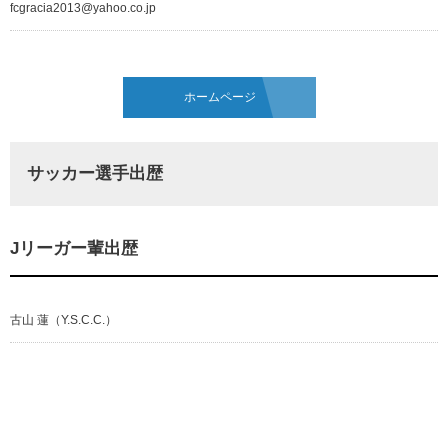
fcgracia2013@yahoo.co.jp
ホームページ
サッカー選手出歴
Jリーガー輩出歴
古山 蓮（Y.S.C.C.）