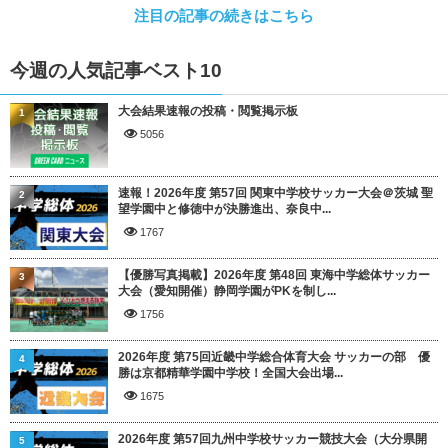
注目の記事の続きはこちら
今週の人気記事ベスト10
大会結果速報の投稿・閲覧掲示板
1
5056
速報！2026年度 第57回 関東中学校サッカー大会＠茨城 聖
2
望学園中と修徳中が決勝進出、奈良中...
1767
【優勝写真掲載】2026年度 第48回 東海中学総体サッカー
3
大会（愛知開催）静岡学園がPKを制し...
1756
2026年度 第75回近畿中学総合体育大会 サッカーの部 優
4
勝は京都精華学園中学校！全国大会出場...
1675
2026年度 第57回九州中学校サッカー競技大会（大分県開
5