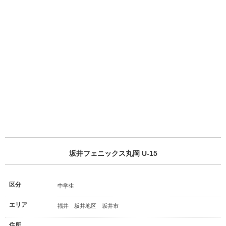
坂井フェニックス丸岡 U-15
区分
中学生
エリア
福井 坂井地区 坂井市
住所