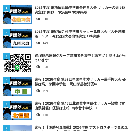
2026年度 第75回近畿中学総合体育大会 サッカーの部 5位
4
決定戦1回戦・準決勝8/7結果掲載...
1510
2026年度 第57回九州中学校サッカー競技大会（大分県開
5
催）ベスト4は全国大会出場決定！準決勝...
1449
SNS結果速報グループ参加者募集中！激アツ！盛り上がっ
6
ています
1320
速報！2026年度 第58回中国中学校サッカー選手権大会 優
7
勝は高川学園中学校！岡山学芸館清秀中...
1199
速報！2026年度 第47回北信越中学総体サッカー競技（富
8
山県開催）優勝は上松･南木曽中学校！F...
1170
速報！【優勝写真掲載】2026年度 アストロスポーツ金沢ユ
9