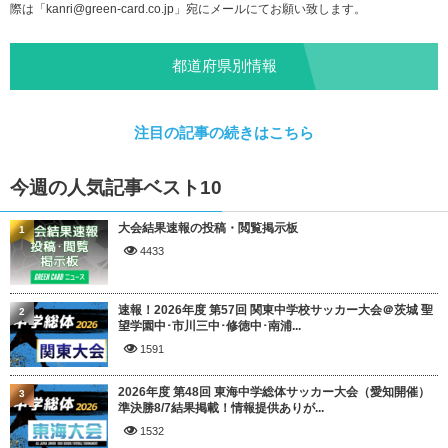
際は「
kanri@green-card.co.jp
」宛にメールにてお願い致します。
都道府県別情報
注目の記事の続きはこちら
今週の人気記事ベスト10
大会結果速報の投稿・閲覧掲示板
1
4433
速報！2026年度 第57回 関東中学校サッカー大会＠茨城 聖
2
望学園中･市川三中･修徳中･南浦...
1591
2026年度 第48回 東海中学総体サッカー大会（愛知開催）
3
準決勝8/7結果掲載！情報提供ありが...
1532