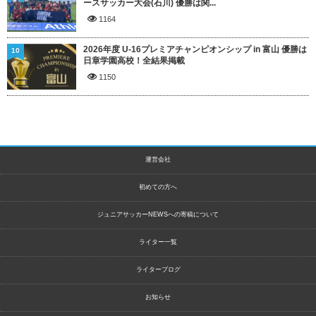
ースサッカー大会(石川) 優勝は関...
1164
2026年度 U-16プレミアチャンピオンシップ in 富山 優勝は
10
日章学園高校！全結果掲載
1150
運営会社
初めての方へ
ジュニアサッカーNEWSへの寄稿について
ライター一覧
ライターブログ
お知らせ