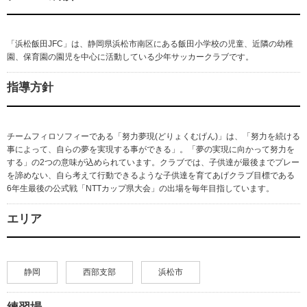
「浜松飯田JFC」は、静岡県浜松市南区にある飯田小学校の児童、近隣の幼稚
園、保育園の園児を中心に活動している少年サッカークラブです。
指導方針
チームフィロソフィーである「努力夢現(どりょくむげん)」は、「努力を続ける
事によって、自らの夢を実現する事ができる」。「夢の実現に向かって努力を
する」の2つの意味が込められています。クラブでは、子供達が最後までプレー
を諦めない、自ら考えて行動できるような子供達を育てあげクラブ目標である
6年生最後の公式戦「NTTカップ県大会」の出場を毎年目指しています。
エリア
静岡
西部支部
浜松市