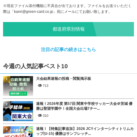
※現在ファイル添付機能に不具合が出ております。ファイルをお送りいただく
際は「
kanri@green-card.co.jp
」宛にメールにてお願い致します。
都道府県別情報
注目の記事の続きはこちら
今週の人気記事ベスト10
大会結果速報の投稿・閲覧掲示板
1
713
速報！2026年度 第57回 関東中学校サッカー大会＠茨城 優
2
勝は聖望学園中！全国大会出場7チー...
310
速報！【特集記事追加】2026 JCYインターシティトリムカ
3
ップ(U-15) 優勝はサンフレッチ...