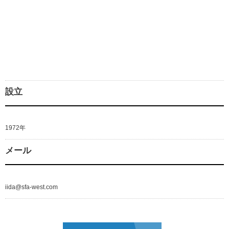
設立
1972年
メール
iida@sfa-west.com