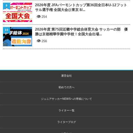
2026年度 JFAバーモントカップ第36回全日本U-12フット
9
サル選手権 全国大会@東京 8/...
254
2026年度 第75回近畿中学総合体育大会 サッカーの部 優
10
勝は京都精華学園中学校！全国大会出場...
256
運営会社
初めての方へ
ジュニアサッカーNEWSへの寄稿について
ライター一覧
ライターブログ