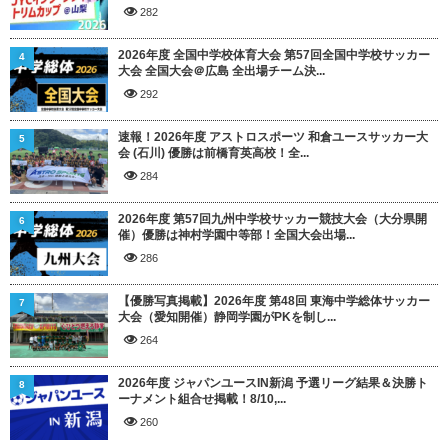
282
2026年度 全国中学校体育大会 第57回全国中学校サッカー
4
大会 全国大会＠広島 全出場チーム決...
292
速報！2026年度 アストロスポーツ 和倉ユースサッカー大
5
会 (石川) 優勝は前橋育英高校！全...
284
2026年度 第57回九州中学校サッカー競技大会（大分県開
6
催）優勝は神村学園中等部！全国大会出場...
286
【優勝写真掲載】2026年度 第48回 東海中学総体サッカー
7
大会（愛知開催）静岡学園がPKを制し...
264
2026年度 ジャパンユースIN新潟 予選リーグ結果＆決勝ト
8
ーナメント組合せ掲載！8/10,...
260