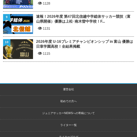
1128
速報！2026年度 第47回北信越中学総体サッカー競技（富
9
山県開催）優勝は上松･南木曽中学校！F...
1131
2026年度 U-16プレミアチャンピオンシップ in 富山 優勝は
10
日章学園高校！全結果掲載
1115
運営会社
初めての方へ
ジュニアサッカーNEWSへの寄稿について
ライター一覧