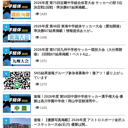
2026年度 第75回近畿中学総合体育大会 サッカーの部 5位
3
決定戦1回戦・準決勝8/7結果掲載...
1433
2026年度 第48回 東海中学総体サッカー大会（愛知開催）
4
準決勝8/7結果掲載！情報提供ありが...
1436
2026年度 第57回九州中学校サッカー競技大会（大分県開
5
催） 2回戦8/7結果掲載！ベスト4は...
1371
SNS結果速報グループ参加者募集中！激アツ！盛り上がっ
6
ています
1272
速報！2026年度 第58回中国中学校サッカー選手権大会 優
7
勝は高川学園中学校！岡山学芸館清秀中...
1163
速報！【優勝写真掲載】2026年度 アストロスポーツ金沢ユ
8
ースサッカー大会(石川) 優勝は関...