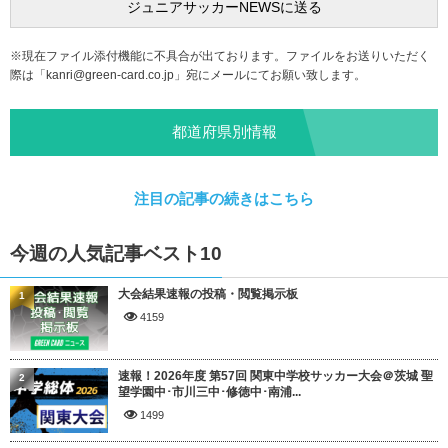
※現在ファイル添付機能に不具合が出ております。ファイルをお送りいただく
際は「
kanri@green-card.co.jp
」宛にメールにてお願い致します。
都道府県別情報
注目の記事の続きはこちら
今週の人気記事ベスト10
大会結果速報の投稿・閲覧掲示板
1
4159
速報！2026年度 第57回 関東中学校サッカー大会＠茨城 聖
2
望学園中･市川三中･修徳中･南浦...
1499