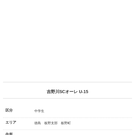
吉野川SCオーレ U-15
区分
中学生
エリア
徳島 板野支部 板野町
住所