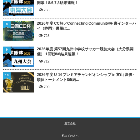
開幕！8/6,7,8結果速報！
766
2026年度 CC杯／Connecting Community杯 裏インターハ
8
イ（静岡）優勝は...
728
2026年度 第57回九州中学校サッカー競技大会（大分県開
9
催） 1回戦8/6結果速報！
712
2026年度 U-16プレミアチャンピオンシップ in 富山 決勝･
10
順位トーナメント8/5結...
700
運営会社
初めての方へ