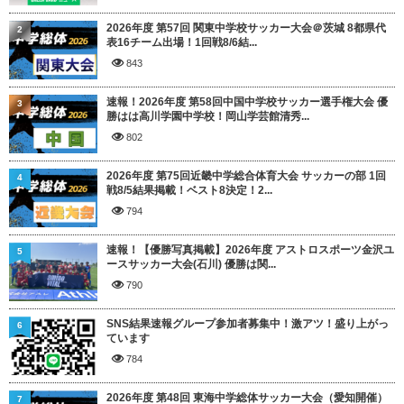
2026年度 第57回 関東中学校サッカー大会＠茨城 8都県代
2
表16チーム出場！1回戦8/6結...
843
速報！2026年度 第58回中国中学校サッカー選手権大会 優
3
勝はは高川学園中学校！岡山学芸館清秀...
802
2026年度 第75回近畿中学総合体育大会 サッカーの部 1回
4
戦8/5結果掲載！ベスト8決定！2...
794
速報！【優勝写真掲載】2026年度 アストロスポーツ金沢ユ
5
ースサッカー大会(石川) 優勝は関...
790
SNS結果速報グループ参加者募集中！激アツ！盛り上がっ
6
ています
784
2026年度 第48回 東海中学総体サッカー大会（愛知開催）
7