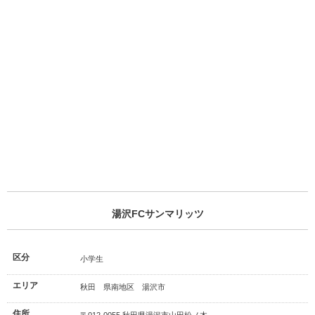
湯沢FCサンマリッツ
区分
小学生
エリア
秋田 県南地区 湯沢市
住所
〒012-0055 秋田県湯沢市山田松ノ木