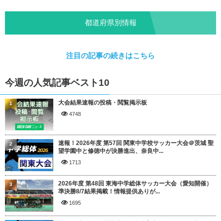
都道府県別情報
注目の記事の続きはこちら
今週の人気記事ベスト10
大会結果速報の投稿・閲覧掲示板
1
4748
速報！2026年度 第57回 関東中学校サッカー大会＠茨城 聖
2
望学園中と修徳中が決勝進出、奈良中...
1713
2026年度 第48回 東海中学総体サッカー大会（愛知開催）
3
準決勝8/7結果掲載！情報提供ありが...
1695