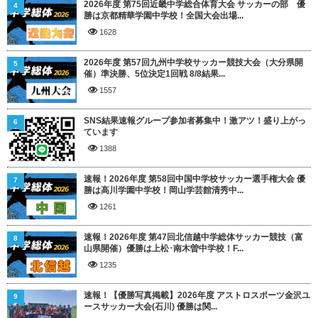
2026年度 第75回近畿中学総合体育大会 サッカーの部 優
4
勝は京都精華学園中学校！全国大会出場...
1628
2026年度 第57回九州中学校サッカー競技大会（大分県開
5
催）準決勝、5位決定1回戦 8/8結果...
1557
SNS結果速報グループ参加者募集中！激アツ！盛り上がっ
6
ています
1388
速報！2026年度 第58回中国中学校サッカー選手権大会 優
7
勝は高川学園中学校！岡山学芸館清秀中...
1261
速報！2026年度 第47回北信越中学総体サッカー競技（富
8
山県開催）優勝は上松･南木曽中学校！F...
1235
速報！【優勝写真掲載】2026年度 アストロスポーツ金沢ユ
9
ースサッカー大会(石川) 優勝は関...