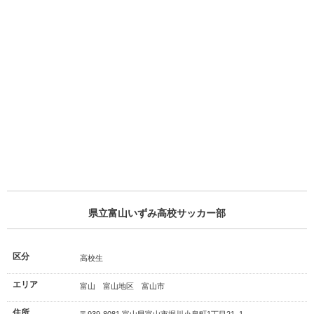
県立富山いずみ高校サッカー部
区分
高校生
エリア
富山 富山地区 富山市
住所
〒939-8081 富山県富山市堀川小泉町1丁目21−1