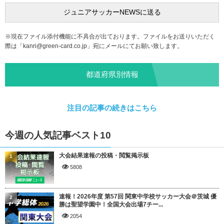
※現在ファイル添付機能に不具合が出ております。ファイルをお送りいただく
際は「
kanri@green-card.co.jp
」宛にメールにてお願い致します。
都道府県別情報
注目の記事の続きはこちら
今週の人気記事ベスト10
大会結果速報の投稿・閲覧掲示板
1
5808
速報！2026年度 第57回 関東中学校サッカー大会＠茨城 優
2
勝は聖望学園中！全国大会出場7チー...
2054