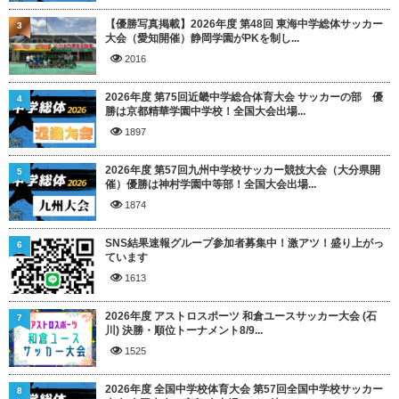
【優勝写真掲載】2026年度 第48回 東海中学総体サッカー
3
大会（愛知開催）静岡学園がPKを制し...
2016
2026年度 第75回近畿中学総合体育大会 サッカーの部 優
4
勝は京都精華学園中学校！全国大会出場...
1897
2026年度 第57回九州中学校サッカー競技大会（大分県開
5
催）優勝は神村学園中等部！全国大会出場...
1874
SNS結果速報グループ参加者募集中！激アツ！盛り上がっ
6
ています
1613
2026年度 アストロスポーツ 和倉ユースサッカー大会 (石
7
川) 決勝・順位トーナメント8/9...
1525
2026年度 全国中学校体育大会 第57回全国中学校サッカー
8