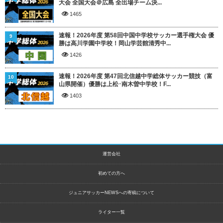
大会 全国大会＠広島 全出場チーム決...
1465
速報！2026年度 第58回中国中学校サッカー選手権大会 優
9
勝は高川学園中学校！岡山学芸館清秀中...
1426
速報！2026年度 第47回北信越中学総体サッカー競技（富
10
山県開催）優勝は上松･南木曽中学校！F...
1403
運営会社
初めての方へ
ジュニアサッカーNEWSへの寄稿について
ライター一覧