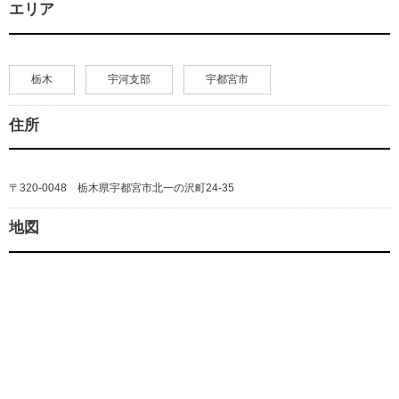
エリア
栃木
宇河支部
宇都宮市
住所
〒320-0048 栃木県宇都宮市北一の沢町24-35
地図