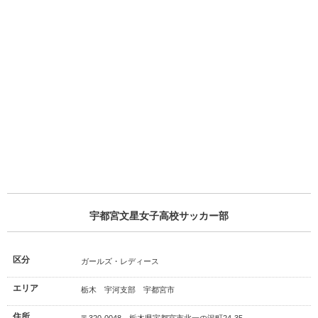
宇都宮文星女子高校サッカー部
区分
ガールズ・レディース
エリア
栃木 宇河支部 宇都宮市
住所
〒320-0048 栃木県宇都宮市北一の沢町24-35