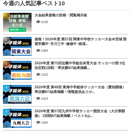
今週の人気記事ベスト10
大会結果速報の投稿・閲覧掲示板
1
4139
速報！2026年度 第57回 関東中学校サッカー大会＠茨城 聖
2
望学園中･市川三中･修徳中･南浦...
1484
2026年度 第75回近畿中学総合体育大会 サッカーの部 5位
3
決定戦1回戦・準決勝8/7結果掲載...
1422
2026年度 第48回 東海中学総体サッカー大会（愛知開催）
4
準決勝8/7結果掲載！情報提供ありが...
1423
2026年度 第57回九州中学校サッカー競技大会（大分県開
5
催） 2回戦8/7結果掲載！ベスト4は...
1360