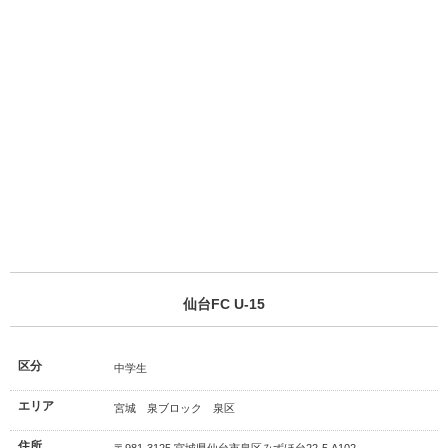
仙台FC U-15
区分
中学生
エリア
宮城 泉ブロック 泉区
住所
〒981-3125 宮城県仙台市泉区みずほ台22-5 A102