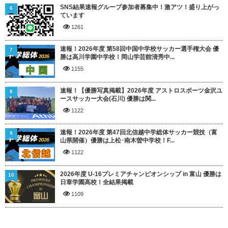
SNS結果速報グループ参加者募集中！激アツ！盛り上がっ
6
ています
1261
速報！2026年度 第58回中国中学校サッカー選手権大会 優
7
勝は高川学園中学校！岡山学芸館清秀中...
1155
速報！【優勝写真掲載】2026年度 アストロスポーツ金沢ユ
8
ースサッカー大会(石川) 優勝は関...
1122
速報！2026年度 第47回北信越中学総体サッカー競技（富
9
山県開催）優勝は上松･南木曽中学校！F...
1122
2026年度 U-16プレミアチャンピオンシップ in 富山 優勝は
10
日章学園高校！全結果掲載
1109