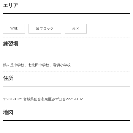
エリア
宮城
泉ブロック
泉区
練習場
鶴ヶ丘中学校、七北田中学校、岩切小学校
住所
〒981-3125 宮城県仙台市泉区みずほ台22-5 A102
地図