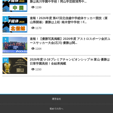
勝は高川学園中学校！岡山学芸館清秀中...
1199
速報！2026年度 第47回北信越中学総体サッカー競技（富
8
山県開催）優勝は上松･南木曽中学校！F...
1170
速報！【優勝写真掲載】2026年度 アストロスポーツ金沢ユ
9
ースサッカー大会(石川) 優勝は関...
1164
2026年度 U-16プレミアチャンピオンシップ in 富山 優勝は
10
日章学園高校！全結果掲載
1150
運営会社
初めての方へ