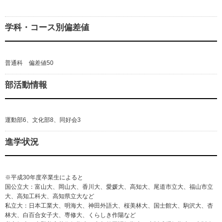
学科・コース別偏差値
普通科 偏差値50
部活動情報
運動部6、文化部8、同好会3
進学状況
※平成30年度卒業生によると
国公立大：富山大、岡山大、香川大、愛媛大、高知大、尾道市立大、福山市立
大、高知工科大、高知県立大など
私立大：日本工業大、明海大、神田外語大、桜美林大、国士館大、駒沢大、杏
林大、白百合女子大、専修大、くらしき作陽など