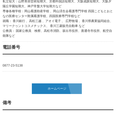
私立短大：山野美容芸術短期大、京都外国語短期大、大阪成蹊短期大、大阪夕
陽丘学園短期大、神戸常盤大学短期大など
専修各種学校：岡山看護助産学校 、岡山済生会看護専門学校 四国こどもとおと
なの医療センター附属看護学校、四国医療専門学校など
就職： 香川銀行 、高松三越 、アオイ電子 、 広野牧場 、香川県農業協同組合、
マリークヮントコスメチックス、 香川三菱販売自動車 など
公務員： 国家公務員 検察、高松市消防、坂出市役所、善通寺市役所、航空自
衛隊など
電話番号
0877-23-5138
ホームページ
備考