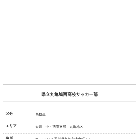
県立丸亀城西高校サッカー部
区分
高校生
エリア
香川 中・西讃支部 丸亀地区
住所
〒763-0052 香川県丸亀市津森町267