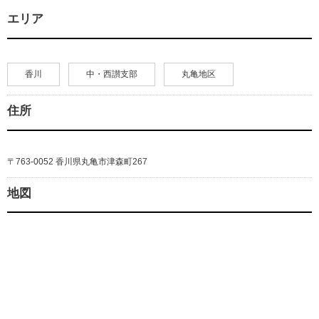
エリア
香川
中・西讃支部
丸亀地区
住所
〒763-0052 香川県丸亀市津森町267
地図