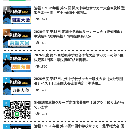
速報！2026年度 第57回 関東中学校サッカー大会＠茨城 聖
2
望学園中･市川三中･修徳中･南浦...
1591
2026年度 第48回 東海中学総体サッカー大会（愛知開催）
3
準決勝8/7結果掲載！情報提供ありが...
1532
2026年度 第75回近畿中学総合体育大会 サッカーの部 5位
4
決定戦1回戦・準決勝8/7結果掲載...
1510
2026年度 第57回九州中学校サッカー競技大会（大分県開
5
催）ベスト4は全国大会出場決定！準決勝...
1450
SNS結果速報グループ参加者募集中！激アツ！盛り上がっ
6
ています
1321
速報！2026年度 第58回中国中学校サッカー選手権大会 優
7