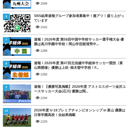
1599
SNS結果速報グループ参加者募集中！激アツ！盛り上がっ
6
ています
1416
速報！2026年度 第58回中国中学校サッカー選手権大会 優
7
勝は高川学園中学校！岡山学芸館清秀中...
1288
速報！2026年度 第47回北信越中学総体サッカー競技（富
8
山県開催）優勝は上松･南木曽中学校！F...
1260
速報！【優勝写真掲載】2026年度 アストロスポーツ金沢ユ
9
ースサッカー大会(石川) 優勝は関...
1244
2026年度 U-16プレミアチャンピオンシップ in 富山 優勝は
10
日章学園高校！全結果掲載
1229