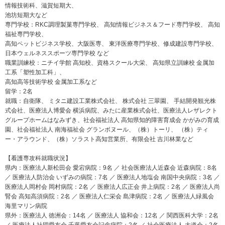
情報技術科、滋賀短期大、
池坊短期大など
専門学校：RKC調理製菓専門学校、 高知情報ビジネス＆フード専門学校、 高知
福祉専門学校、
高知ペットビジネス学校、大阪医専、 東洋医療専門学校、修成建設専門学校、
日本ウェルネススポーツ専門学校 など
職業訓練校：ニチイ学館 高知校、資格スクール大栄、 高知県立訓練校 金属加
工系「塑性加工科」、
高知高等技術学校 金属加工系など
留学：2名
就職：自衛隊、 ミタニ建設工業株式会社、 株式会社 三翠園、 手結開発観光株
式会社、医療法人博愛会 横浜病院、みたに産業株式会社、医療法人レザレクト
グループホームはなみずき、社会福祉法人 高知県知的障害育成会 かがみの育成
園、社会福祉法人 南海福祉会 グランボヌール、（株）トーリ、 （株）ティ
ー・アラウンド、（株）ソラスト高知営業所、有限会社 吉川林業など
【看護専攻科就職状況】
県内：医療法人新松田会 愛宕病院：9名 ／ 社会医療法人近森会 近森病院：8名
／ 医療法人防治会 いずみの病院：7名 ／ 医療法人地塩会 南国中央病院：3名 ／
医療法人岡村会 岡村病院：2名 ／ 医療法人広正会 井上病院：2名 ／ 医療法人尚
腎会 高知高須病院：2名 ／ 医療法人仁栄会 島津病院：2名 ／ 医療法人緑風会
海里マリン病院
県外：医療法人 徳洲会：14名 ／ 医療法人 協和会：12名 ／ 関西医科大学：2名