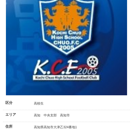
区分
高校生
エリア
高知 中央支部 高知市
住所
高知県高知市大津乙324番地1