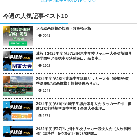
今週の人気記事ベスト10
大会結果速報の投稿・閲覧掲示板
1
5041
速報！2026年度 第57回 関東中学校サッカー大会＠茨城 聖
2
望学園中と修徳中が決勝進出、奈良中...
1762
2026年度 第48回 東海中学総体サッカー大会（愛知開催）
3
準決勝8/7結果掲載！情報提供ありが...
1748
2026年度 第75回近畿中学総合体育大会 サッカーの部 優
4
勝は京都精華学園中学校！全国大会出場...
1671
2026年度 第57回九州中学校サッカー競技大会（大分県開
5
催）準決勝、5位決定1回戦 8/8結果...