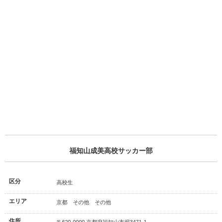
福知山成美高校サッカー部
区分
高校生
エリア
京都 その他 その他
住所
〒620-0000 京都府福知山市堀3471-1