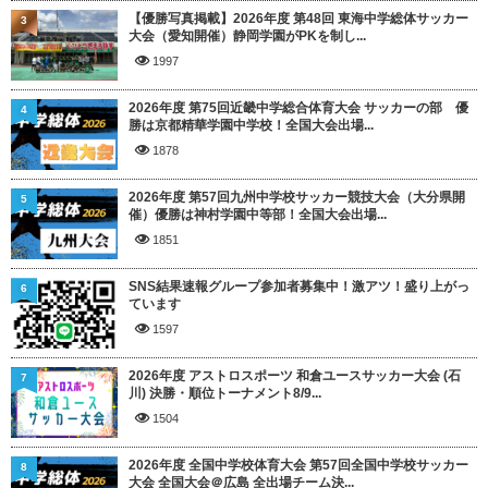
【優勝写真掲載】2026年度 第48回 東海中学総体サッカー
3
大会（愛知開催）静岡学園がPKを制し...
1997
2026年度 第75回近畿中学総合体育大会 サッカーの部 優
4
勝は京都精華学園中学校！全国大会出場...
1878
2026年度 第57回九州中学校サッカー競技大会（大分県開
5
催）優勝は神村学園中等部！全国大会出場...
1851
SNS結果速報グループ参加者募集中！激アツ！盛り上がっ
6
ています
1597
2026年度 アストロスポーツ 和倉ユースサッカー大会 (石
7
川) 決勝・順位トーナメント8/9...
1504
2026年度 全国中学校体育大会 第57回全国中学校サッカー
8
大会 全国大会＠広島 全出場チーム決...