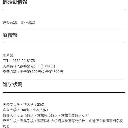
部活動情報
運動部19、文化部12
寮情報
芙蓉寮
TEL：0773-22-6176
入寮費（入寮時のみ）：30,000円
寮費月額：男子69,500円/女子62,800円
進学状況
国公立大学・準大学：23名
私立大学：188名（のべ人数）
短期大学：華頂短大・京都経済短大・京都文教短大など
専門学校・専修学校：関西医科大学附属看護専門学校・京都府立看護専門学校
など