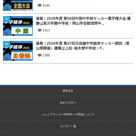
1446
速報！2026年度 第58回中国中学校サッカー選手権大会 優
9
勝は高川学園中学校！岡山学芸館清秀中...
1413
速報！2026年度 第47回北信越中学総体サッカー競技（富
10
山県開催）優勝は上松･南木曽中学校！F...
1389
運営会社
初めての方へ
ジュニアサッカーNEWSへの寄稿について
ライター一覧