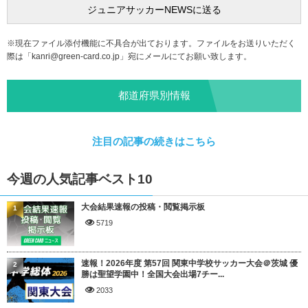
※現在ファイル添付機能に不具合が出ております。ファイルをお送りいただく
際は「
kanri@green-card.co.jp
」宛にメールにてお願い致します。
都道府県別情報
注目の記事の続きはこちら
今週の人気記事ベスト10
大会結果速報の投稿・閲覧掲示板
1
5719
速報！2026年度 第57回 関東中学校サッカー大会＠茨城 優
2
勝は聖望学園中！全国大会出場7チー...
2033