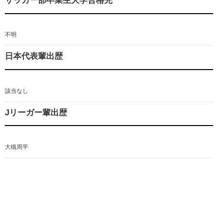
サッカー部卒業生大学合格先
不明
日本代表輩出歴
該当なし
Jリーガー輩出歴
大槻周平