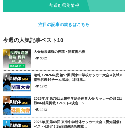
都道府県別情報
注目の記事の続きはこちら
今週の人気記事ベスト10
大会結果速報の投稿・閲覧掲示板
1
3582
速報！2026年度 第57回 関東中学校サッカー大会＠茨城 8
2
都県代表16チーム出場、1回戦8...
1272
2026年度 第75回近畿中学総合体育大会 サッカーの部 2回
3
戦8/6結果掲載！ベスト4決定！5...
1243
2026年度 第48回 東海中学総体サッカー大会（愛知開催）
4
ベスト4決定！1回戦8/6結果掲載 ...