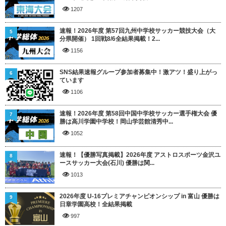
1207
速報！2026年度 第57回九州中学校サッカー競技大会（大
5
分県開催） 1回戦8/6全結果掲載！2...
1156
SNS結果速報グループ参加者募集中！激アツ！盛り上がっ
6
ています
1106
速報！2026年度 第58回中国中学校サッカー選手権大会 優
7
勝は高川学園中学校！岡山学芸館清秀中...
1052
速報！【優勝写真掲載】2026年度 アストロスポーツ金沢ユ
8
ースサッカー大会(石川) 優勝は関...
1013
2026年度 U-16プレミアチャンピオンシップ in 富山 優勝は
9
日章学園高校！全結果掲載
997