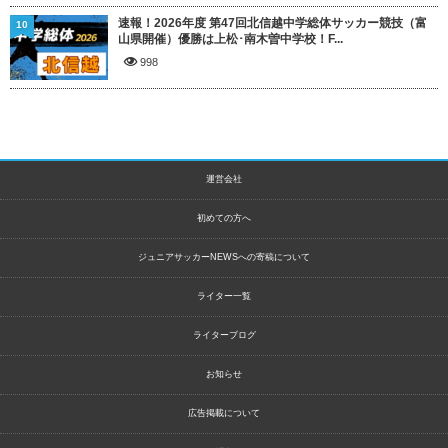
速報！2026年度 第47回北信越中学総体サッカー競技（富
10
山県開催）優勝は上松･南木曽中学校！F...
998
運営会社
初めての方へ
ジュニアサッカーNEWSへの寄稿について
ライター一覧
ライターブログ
お知らせ
広告掲載について