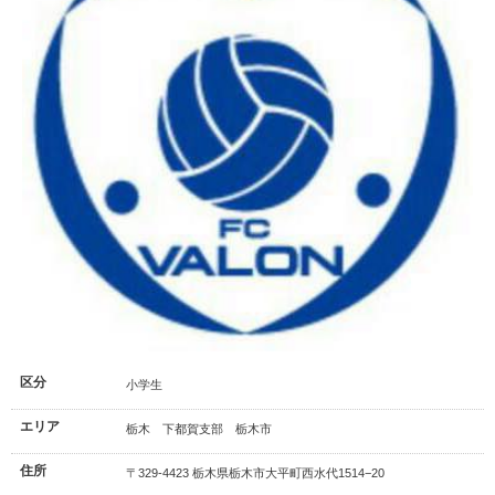
区分
小学生
エリア
栃木 下都賀支部 栃木市
住所
〒329-4423 栃木県栃木市大平町西水代1514−20