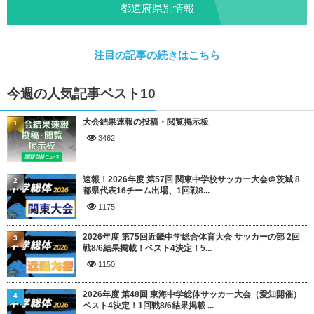
都道府県別情報
注目の記事の続きはこちら
今週の人気記事ベスト10
大会結果速報の投稿・閲覧掲示板
1
3462
速報！2026年度 第57回 関東中学校サッカー大会＠茨城 8
2
都県代表16チーム出場、1回戦8...
1175
2026年度 第75回近畿中学総合体育大会 サッカーの部 2回
3
戦8/6結果掲載！ベスト4決定！5...
1150
2026年度 第48回 東海中学総体サッカー大会（愛知開催）
4
ベスト4決定！1回戦8/6結果掲載 ...