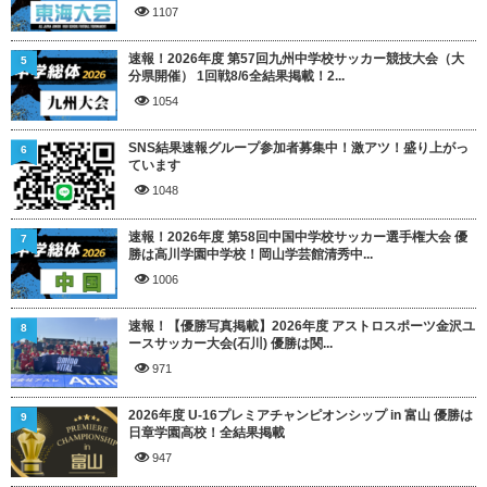
1107
速報！2026年度 第57回九州中学校サッカー競技大会（大
5
分県開催） 1回戦8/6全結果掲載！2...
1054
SNS結果速報グループ参加者募集中！激アツ！盛り上がっ
6
ています
1048
速報！2026年度 第58回中国中学校サッカー選手権大会 優
7
勝は高川学園中学校！岡山学芸館清秀中...
1006
速報！【優勝写真掲載】2026年度 アストロスポーツ金沢ユ
8
ースサッカー大会(石川) 優勝は関...
971
2026年度 U-16プレミアチャンピオンシップ in 富山 優勝は
9
日章学園高校！全結果掲載
947