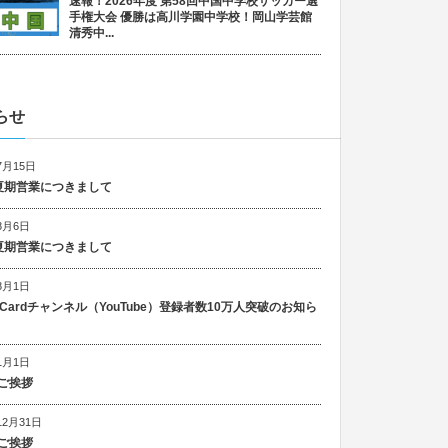
速報！2026年度 第58回中国中学校サッカー選
手権大会 優勝は高川学園中学校！岡山学芸館
清秀中...
らせ
7月15日
6 夏期営業につきまして
8月6日
5 夏期営業につきまして
8月1日
n Cardチャンネル（YouTube）登録者数10万人突破のお知ら
1月1日
ご挨拶
12月31日
ご挨拶