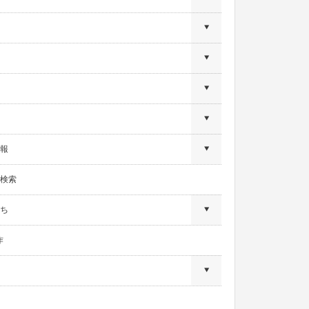
報
検索
ち
作