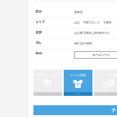
区分
高校生
エリア
山口 下関ブロック 下関市
住所
山口県下関市上田中町8-3-1
TEL
083-231-0080
Web
ホームページ
今年度主な戦績
チーム情報
セレクション
チ