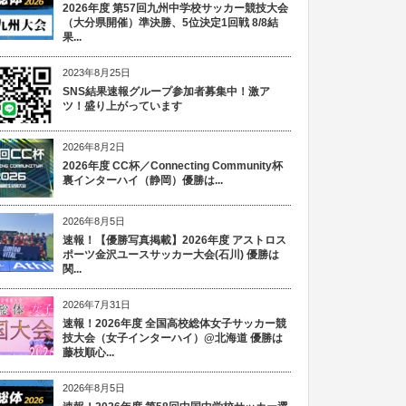
2026年度 第57回九州中学校サッカー競技大会
（大分県開催）準決勝、5位決定1回戦 8/8結
果...
2023年8月25日
SNS結果速報グループ参加者募集中！激ア
ツ！盛り上がっています
2026年8月2日
2026年度 CC杯／Connecting Community杯
裏インターハイ（静岡）優勝は...
2026年8月5日
速報！【優勝写真掲載】2026年度 アストロス
ポーツ金沢ユースサッカー大会(石川) 優勝は
関...
2026年7月31日
速報！2026年度 全国高校総体女子サッカー競
技大会（女子インターハイ）@北海道 優勝は
藤枝順心...
2026年8月5日