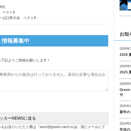
4位
 ベスト8
ー 山口県大会 ベスト8
お知
ミ情報募集中
2026年
202
ら下記よりご投稿お願いします！
2025年
202
2025年
Gree
せ
2025年
新年の
2024年
ルをお送りいただく際は「
kanri@green-card.co.jp
」宛にメールにて
年末の