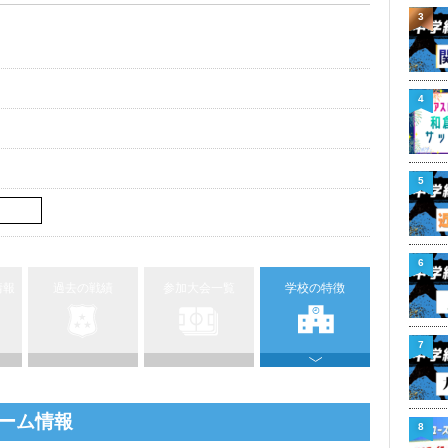
3
4
5
6
情報
過去の戦績
参加大会一覧
学校の特徴
7
ーム情報
8