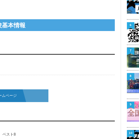
校基本情報
6
7
8
ームページ
9
10
 ベスト8