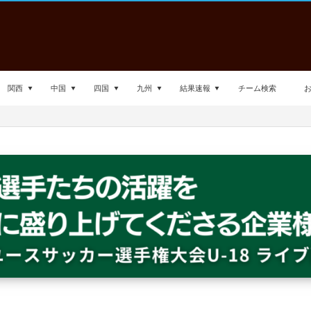
関西
中国
四国
九州
結果速報
チーム検索