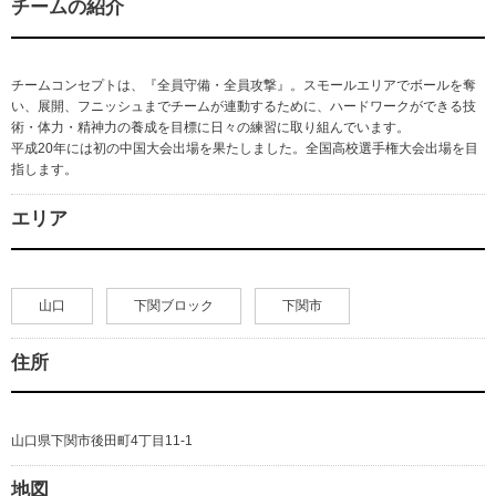
チームの紹介
チームコンセプトは、『全員守備・全員攻撃』。スモールエリアでボールを奪
い、展開、フニッシュまでチームが連動するために、ハードワークができる技
術・体力・精神力の養成を目標に日々の練習に取り組んでいます。
平成20年には初の中国大会出場を果たしました。全国高校選手権大会出場を目
指します。
エリア
山口
下関ブロック
下関市
住所
山口県下関市後田町4丁目11-1
地図