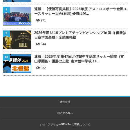
速報！【優勝写真掲載】2026年度 アストロスポーツ金沢ユ
8
ースサッカー大会(石川) 優勝は関...
971
2026年度 U-16プレミアチャンピオンシップ in 富山 優勝は
9
日章学園高校！全結果掲載
944
速報！2026年度 第47回北信越中学総体サッカー競技（富
10
山県開催）優勝は上松･南木曽中学校！F...
932
運営会社
初めての方へ
ジュニアサッカーNEWSへの寄稿について