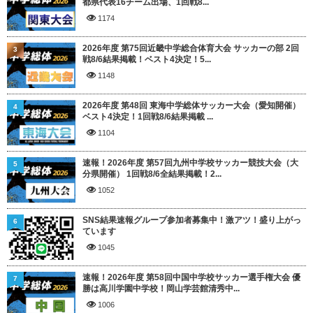
都県代表16チーム出場、1回戦8...
1174
2026年度 第75回近畿中学総合体育大会 サッカーの部 2回
3
戦8/6結果掲載！ベスト4決定！5...
1148
2026年度 第48回 東海中学総体サッカー大会（愛知開催）
4
ベスト4決定！1回戦8/6結果掲載 ...
1104
速報！2026年度 第57回九州中学校サッカー競技大会（大
5
分県開催） 1回戦8/6全結果掲載！2...
1052
SNS結果速報グループ参加者募集中！激アツ！盛り上がっ
6
ています
1045
速報！2026年度 第58回中国中学校サッカー選手権大会 優
7
勝は高川学園中学校！岡山学芸館清秀中...
1006