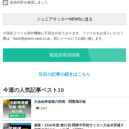
送信内容を確認しました
※現在ファイル添付機能に不具合が出ております。ファイルをお送りいただく
際は「
kanri@green-card.co.jp
」宛にメールにてお願い致します。
都道府県別情報
注目の記事の続きはこちら
今週の人気記事ベスト10
大会結果速報の投稿・閲覧掲示板
1
3457
速報！2026年度 第57回 関東中学校サッカー大会＠茨城 8
2