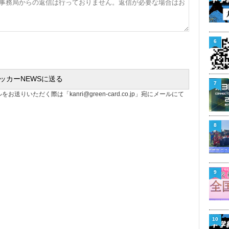
6
7
ルをお送りいただく際は「
kanri@green-card.co.jp
」宛にメールにて
8
9
10