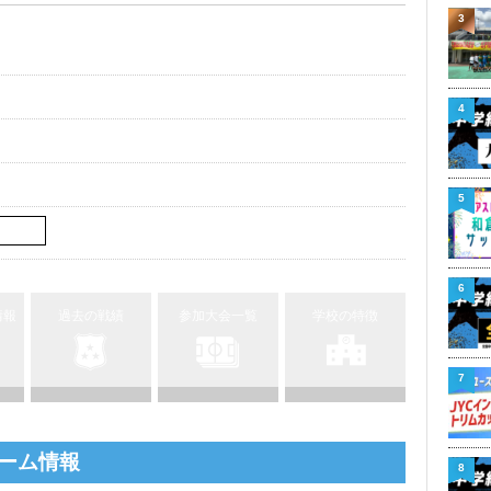
3
4
5
6
情報
過去の戦績
参加大会一覧
学校の特徴
7
ーム情報
8