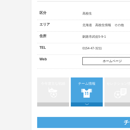
区分
高校生
エリア
北海道 高校生情報 その他
住所
釧路市武佐5-9-1
TEL
0154-47-3211
Web
ホームページ
今年度主な戦績
チーム情報
セレクション
チ