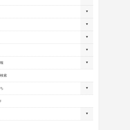
報
検索
ち
作