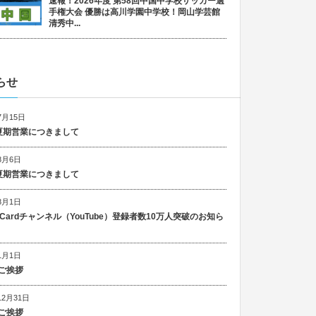
速報！2026年度 第58回中国中学校サッカー選
手権大会 優勝は高川学園中学校！岡山学芸館
清秀中...
らせ
7月15日
6 夏期営業につきまして
8月6日
5 夏期営業につきまして
8月1日
n Cardチャンネル（YouTube）登録者数10万人突破のお知ら
1月1日
ご挨拶
12月31日
ご挨拶