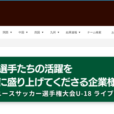
関西
中国
四国
九州
結果速報
チーム検索