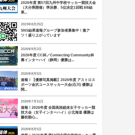
2026年度 第57回九州中学校サッカー競技大会
（大分県開催）準決勝、5位決定1回戦 8/8結
果...
2023年8月25日
SNS結果速報グループ参加者募集中！激ア
ツ！盛り上がっています
2026年8月2日
2026年度 CC杯／Connecting Community杯
裏インターハイ（静岡）優勝は...
2026年8月5日
速報！【優勝写真掲載】2026年度 アストロス
ポーツ金沢ユースサッカー大会(石川) 優勝は
関...
2026年7月31日
速報！2026年度 全国高校総体女子サッカー競
技大会（女子インターハイ）@北海道 優勝は
藤枝順心...
2026年8月5日