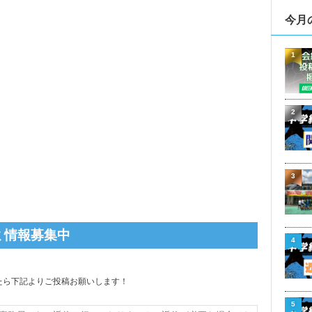
今月
1
2
3
ミ情報募集中
4
たら下記よりご投稿お願いします！
5