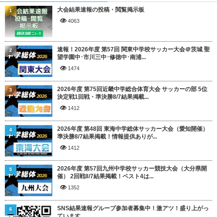
大会結果速報の投稿・閲覧掲示板
1
4063
速報！2026年度 第57回 関東中学校サッカー大会＠茨城 聖
2
望学園中･市川三中･修徳中･南浦...
1474
2026年度 第75回近畿中学総合体育大会 サッカーの部 5位
3
決定戦1回戦・準決勝8/7結果掲載...
1412
2026年度 第48回 東海中学総体サッカー大会（愛知開催）
4
準決勝8/7結果掲載！情報提供ありが...
1412
2026年度 第57回九州中学校サッカー競技大会（大分県開
5
催） 2回戦8/7結果掲載！ベスト4は...
1352
SNS結果速報グループ参加者募集中！激アツ！盛り上がっ
6
ています