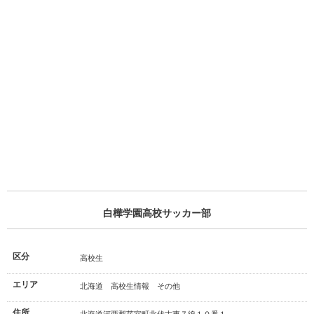
白樺学園高校サッカー部
区分
高校生
エリア
北海道 高校生情報 その他
住所
北海道河西郡芽室町北伏古東７線１０番１