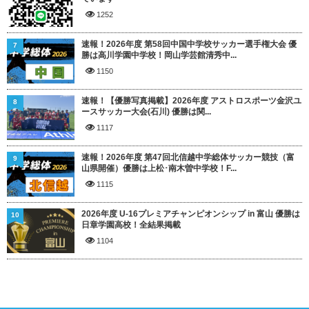
1252
速報！2026年度 第58回中国中学校サッカー選手権大会 優
7
勝は高川学園中学校！岡山学芸館清秀中...
1150
速報！【優勝写真掲載】2026年度 アストロスポーツ金沢ユ
8
ースサッカー大会(石川) 優勝は関...
1117
速報！2026年度 第47回北信越中学総体サッカー競技（富
9
山県開催）優勝は上松･南木曽中学校！F...
1115
2026年度 U-16プレミアチャンピオンシップ in 富山 優勝は
10
日章学園高校！全結果掲載
1104