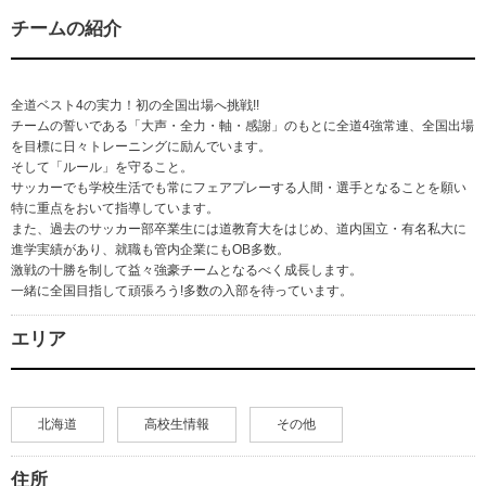
チームの紹介
全道ベスト4の実力！初の全国出場へ挑戦!!
チームの誓いである「大声・全力・軸・感謝」のもとに全道4強常連、全国出場
を目標に日々トレーニングに励んでいます。
そして「ルール」を守ること。
サッカーでも学校生活でも常にフェアプレーする人間・選手となることを願い
特に重点をおいて指導しています。
また、過去のサッカー部卒業生には道教育大をはじめ、道内国立・有名私大に
進学実績があり、就職も管内企業にもOB多数。
激戦の十勝を制して益々強豪チームとなるべく成長します。
一緒に全国目指して頑張ろう!多数の入部を待っています。
エリア
北海道
高校生情報
その他
住所