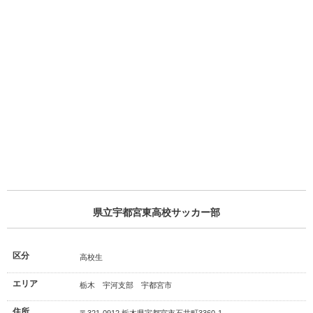
県立宇都宮東高校サッカー部
区分
高校生
エリア
栃木 宇河支部 宇都宮市
住所
〒321-0912 栃木県宇都宮市石井町3360-1