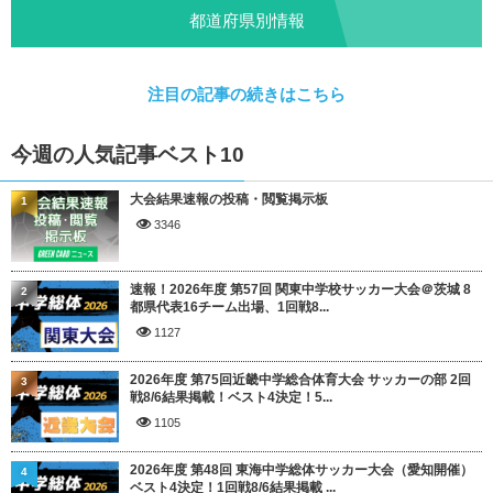
都道府県別情報
注目の記事の続きはこちら
今週の人気記事ベスト10
大会結果速報の投稿・閲覧掲示板
1
3346
速報！2026年度 第57回 関東中学校サッカー大会＠茨城 8
2
都県代表16チーム出場、1回戦8...
1127
2026年度 第75回近畿中学総合体育大会 サッカーの部 2回
3
戦8/6結果掲載！ベスト4決定！5...
1105
2026年度 第48回 東海中学総体サッカー大会（愛知開催）
4
ベスト4決定！1回戦8/6結果掲載 ...