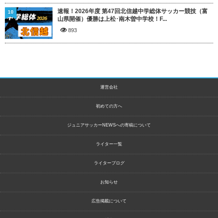
速報！2026年度 第47回北信越中学総体サッカー競技（富
10
山県開催）優勝は上松･南木曽中学校！F...
893
運営会社
初めての方へ
ジュニアサッカーNEWSへの寄稿について
ライター一覧
ライターブログ
お知らせ
広告掲載について