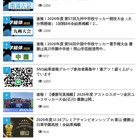
1059
速報！2026年度 第57回九州中学校サッカー競技大会（大
5
分県開催） 1回戦8/6全結果掲載！2...
1009
速報！2026年度 第58回中国中学校サッカー選手権大会 優
6
勝は高川学園中学校！岡山学芸館清秀中...
972
SNS結果速報グループ参加者募集中！激アツ！盛り上がっ
7
ています
1003
速報！【優勝写真掲載】2026年度 アストロスポーツ金沢ユ
8
ースサッカー大会(石川) 優勝は関...
944
2026年度 U-16プレミアチャンピオンシップ in 富山 優勝は
9
日章学園高校！全結果掲載
914