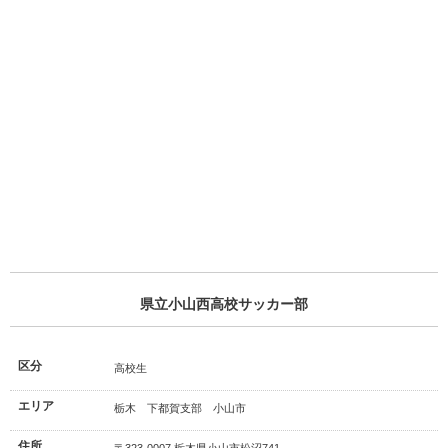
県立小山西高校サッカー部
区分
高校生
エリア
栃木 下都賀支部 小山市
住所
〒323-0007 栃木県小山市松沼741