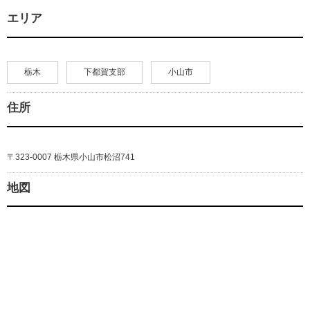
エリア
栃木
下都賀支部
小山市
住所
〒323-0007 栃木県小山市松沼741
地図