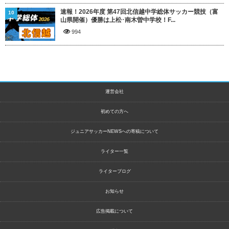
速報！2026年度 第47回北信越中学総体サッカー競技（富
10
山県開催）優勝は上松･南木曽中学校！F...
994
運営会社
初めての方へ
ジュニアサッカーNEWSへの寄稿について
ライター一覧
ライターブログ
お知らせ
広告掲載について