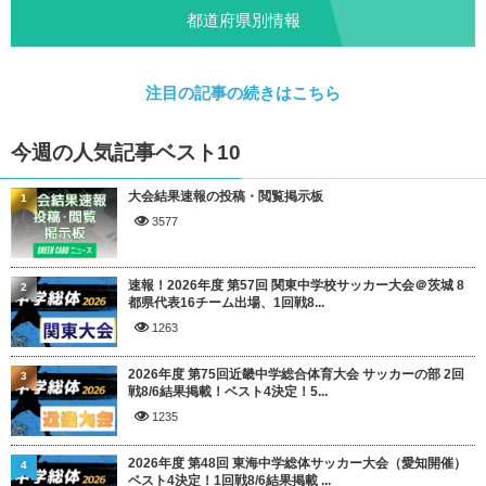
都道府県別情報
注目の記事の続きはこちら
今週の人気記事ベスト10
大会結果速報の投稿・閲覧掲示板
1
3577
速報！2026年度 第57回 関東中学校サッカー大会＠茨城 8
2
都県代表16チーム出場、1回戦8...
1263
2026年度 第75回近畿中学総合体育大会 サッカーの部 2回
3
戦8/6結果掲載！ベスト4決定！5...
1235
2026年度 第48回 東海中学総体サッカー大会（愛知開催）
4
ベスト4決定！1回戦8/6結果掲載 ...