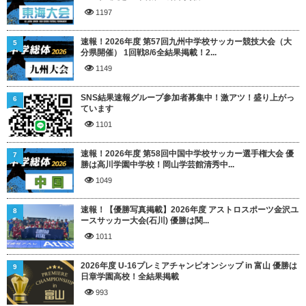
1197
速報！2026年度 第57回九州中学校サッカー競技大会（大
5
分県開催） 1回戦8/6全結果掲載！2...
1149
SNS結果速報グループ参加者募集中！激アツ！盛り上がっ
6
ています
1101
速報！2026年度 第58回中国中学校サッカー選手権大会 優
7
勝は高川学園中学校！岡山学芸館清秀中...
1049
速報！【優勝写真掲載】2026年度 アストロスポーツ金沢ユ
8
ースサッカー大会(石川) 優勝は関...
1011
2026年度 U-16プレミアチャンピオンシップ in 富山 優勝は
9
日章学園高校！全結果掲載
993