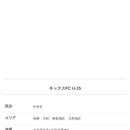
キックスFC U-15
区分
中学生
エリア
長崎 大村・東彼地区 大村地区
住所
大村市玖島1丁目25番地3