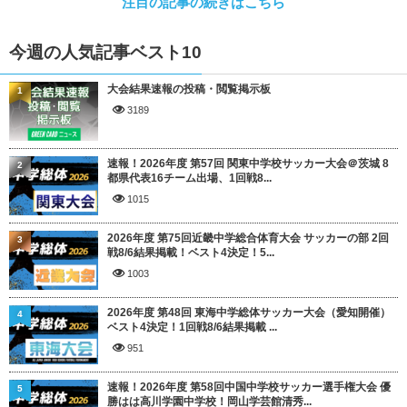
注目の記事の続きはこちら
今週の人気記事ベスト10
大会結果速報の投稿・閲覧掲示板
1
3189
速報！2026年度 第57回 関東中学校サッカー大会＠茨城 8
2
都県代表16チーム出場、1回戦8...
1015
2026年度 第75回近畿中学総合体育大会 サッカーの部 2回
3
戦8/6結果掲載！ベスト4決定！5...
1003
2026年度 第48回 東海中学総体サッカー大会（愛知開催）
4
ベスト4決定！1回戦8/6結果掲載 ...
951
速報！2026年度 第58回中国中学校サッカー選手権大会 優
5
勝はは高川学園中学校！岡山学芸館清秀...