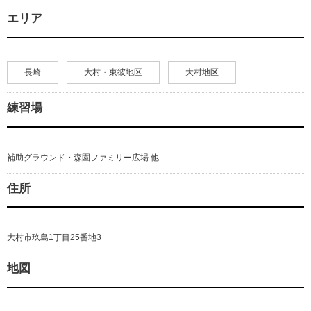
エリア
長崎
大村・東彼地区
大村地区
練習場
補助グラウンド・森園ファミリー広場 他
住所
大村市玖島1丁目25番地3
地図