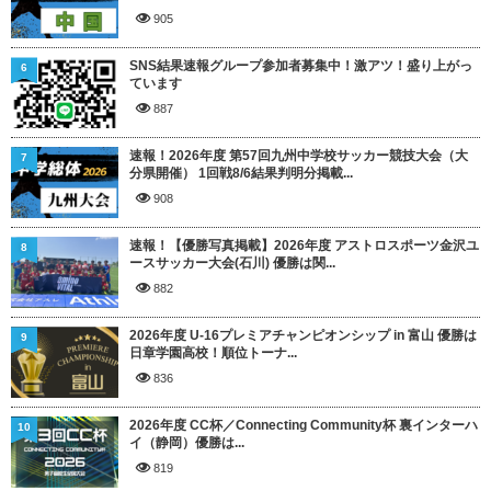
905
SNS結果速報グループ参加者募集中！激アツ！盛り上がっ
6
ています
887
速報！2026年度 第57回九州中学校サッカー競技大会（大
7
分県開催） 1回戦8/6結果判明分掲載...
908
速報！【優勝写真掲載】2026年度 アストロスポーツ金沢ユ
8
ースサッカー大会(石川) 優勝は関...
882
2026年度 U-16プレミアチャンピオンシップ in 富山 優勝は
9
日章学園高校！順位トーナ...
836
2026年度 CC杯／Connecting Community杯 裏インターハ
10
イ（静岡）優勝は...
819